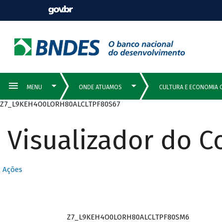
Z7_L9KEH4O0LORH80ALCLTPF80S67
Visualizador do 
Ações
Z7_L9KEH4O0LORH80ALCLTPF80SM6