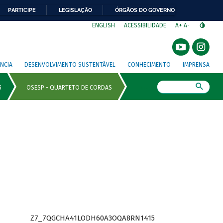
PARTICIPE
LEGISLAÇÃO
ÓRGÃOS DO GOVERNO
⁣
ENGLISH
ACESSIBILIDADE
A+
A-
NCIA
DESENVOLVIMENTO SUSTENTÁVEL
CONHECIMENTO
IMPRENSA
Busca
Z7_7QGCHA41LODH60A3OQA8RN1415