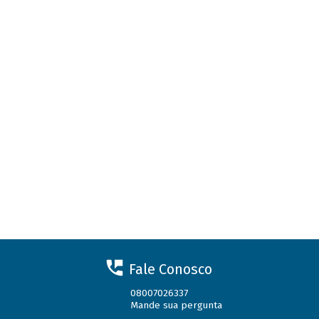
Fale Conosco
08007026337
Mande sua pergunta