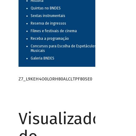
História
Quintas no BNDES
Sextas instrumentais
Reserva de ingressos
Filmes e festivais de cinema
Receba a programação
Concursos para Escolha de Espetáculos
Musicais
Galeria BNDES
Z7_L9KEH4O0LORH80ALCLTPF80SE0
Visualizador