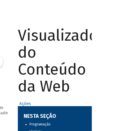
Visualizador
do
Conteúdo
da Web
Ações
em
dade
NESTA SEÇÃO
Programação