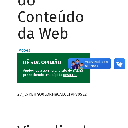
do
Conteúdo
da Web
Ações
DÊ SUA OPINIÃO
Ajude-nos a aprimorar o site do BNDES
preenchendo uma rápida
pesquisa
.
Z7_L9KEH4O0LORH80ALCLTPF80SE2