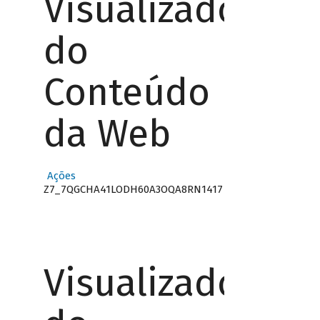
Visualizador
do
Conteúdo
da Web
Ações
Z7_7QGCHA41LODH60A3OQA8RN1417
Visualizador