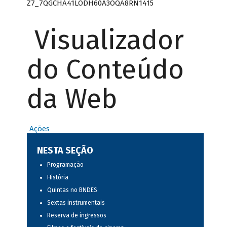
Z7_7QGCHA41LODH60A3OQA8RN1415
Visualizador
do Conteúdo
da Web
Ações
NESTA SEÇÃO
Programação
História
Quintas no BNDES
Sextas instrumentais
Reserva de ingressos