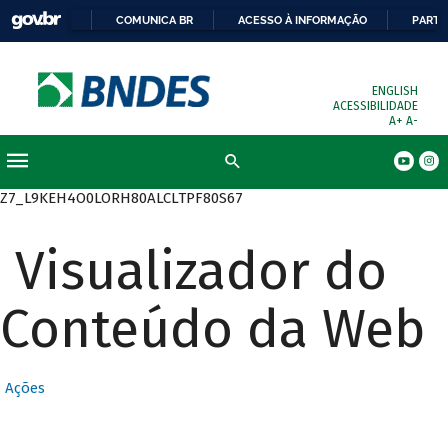
COMUNICA BR
ACESSO À INFORMAÇÃO
PARTI
ENGLISH
ACESSIBILIDADE
A+
A-
Busca
Z7_L9KEH4O0LORH80ALCLTPF80S67
Visualizador do
Conteúdo da Web
Ações