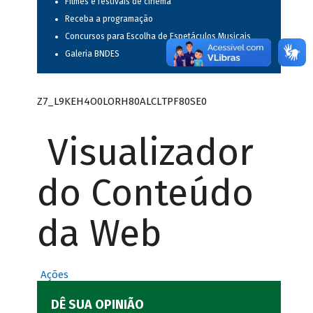
Filmes e festivais de cinema
Receba a programação
Concursos para Escolha de Espetáculos Musicais
Galeria BNDES
Z7_L9KEH4O0LORH80ALCLTPF80SE0
Visualizador
do Conteúdo
da Web
Ações
DÊ SUA OPINIÃO