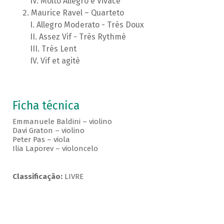
Molto Allegro e Vivace
Maurice Ravel – Quarteto
Allegro Moderato - Très Doux
Assez Vif - Très Rythmè
Très Lent
Vif et agitè
Ficha técnica
Emmanuele Baldini – violino
Davi Graton – violino
Peter Pas – viola
Ilia Laporev – violoncelo
Classificação:
LIVRE