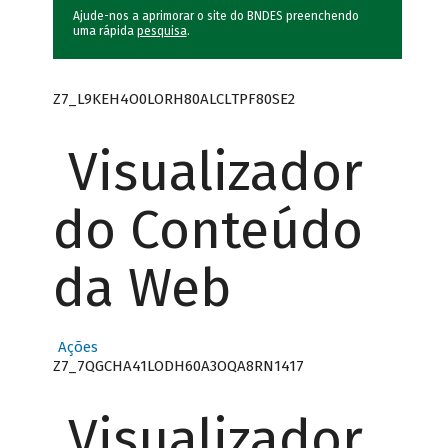
Ajude-nos a aprimorar o site do BNDES preenchendo
uma rápida
pesquisa
.
Z7_L9KEH4O0LORH80ALCLTPF80SE2
Visualizador
do Conteúdo
da Web
Ações
Z7_7QGCHA41LODH60A3OQA8RN1417
Visualizador