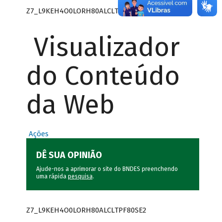
Z7_L9KEH4O0LORH80ALCLTPF80SE0
Visualizador
do Conteúdo
da Web
Ações
DÊ SUA OPINIÃO
Ajude-nos a aprimorar o site do BNDES preenchendo
uma rápida
pesquisa
.
Z7_L9KEH4O0LORH80ALCLTPF80SE2