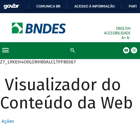
COMUNICA BR
ACESSO À INFORMAÇÃO
PARTI
ENGLISH
ACESSIBILIDADE
A+
A-
Busca
Z7_L9KEH4O0LORH80ALCLTPF80S67
Visualizador do
Conteúdo da Web
Ações