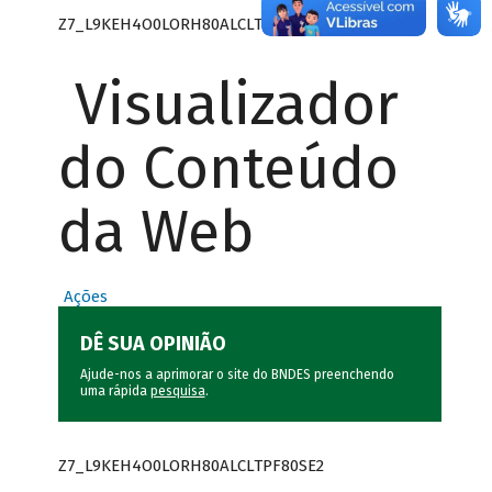
Z7_L9KEH4O0LORH80ALCLTPF80SE0
Visualizador
do Conteúdo
da Web
Ações
DÊ SUA OPINIÃO
Ajude-nos a aprimorar o site do BNDES preenchendo
uma rápida
pesquisa
.
Z7_L9KEH4O0LORH80ALCLTPF80SE2