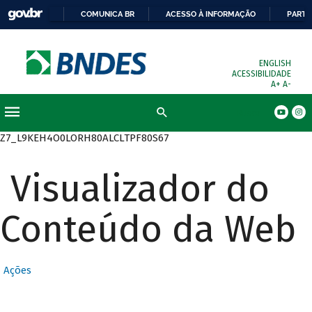
COMUNICA BR
ACESSO À INFORMAÇÃO
PARTI
ENGLISH
ACESSIBILIDADE
A+
A-
Busca
Z7_L9KEH4O0LORH80ALCLTPF80S67
Visualizador do
Conteúdo da Web
Ações