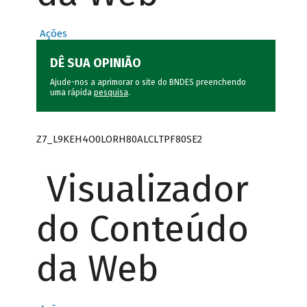
Ações
DÊ SUA OPINIÃO
Ajude-nos a aprimorar o site do BNDES preenchendo
uma rápida
pesquisa
.
Z7_L9KEH4O0LORH80ALCLTPF80SE2
Visualizador
do Conteúdo
da Web