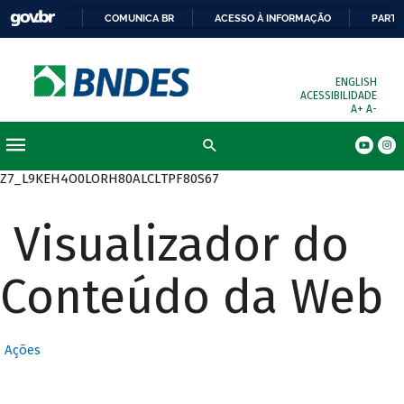
COMUNICA BR
ACESSO À INFORMAÇÃO
PARTI
ENGLISH
ACESSIBILIDADE
A+
A-
Busca
Z7_L9KEH4O0LORH80ALCLTPF80S67
Visualizador do
Conteúdo da Web
Ações