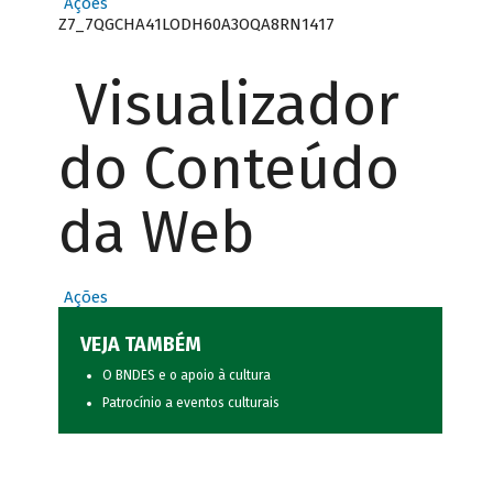
Ações
Z7_7QGCHA41LODH60A3OQA8RN1417
Visualizador
do Conteúdo
da Web
Ações
VEJA TAMBÉM
O BNDES e o apoio à cultura
Patrocínio a eventos culturais