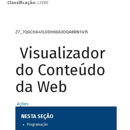
Classificação:
LIVRE
Z7_7QGCHA41LODH60A3OQA8RN1415
Visualizador
do Conteúdo
da Web
Ações
NESTA SEÇÃO
Programação