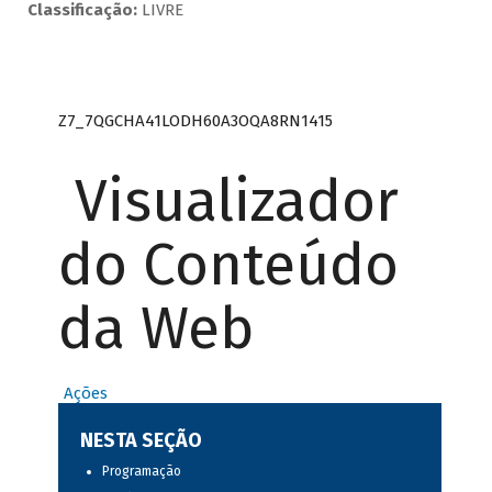
Classificação:
LIVRE
Z7_7QGCHA41LODH60A3OQA8RN1415
Visualizador
do Conteúdo
da Web
Ações
NESTA SEÇÃO
Programação