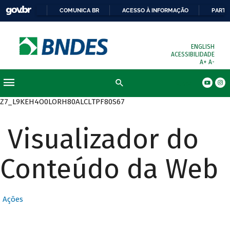
COMUNICA BR
ACESSO À INFORMAÇÃO
PARTI
ENGLISH
ACESSIBILIDADE
A+
A-
Busca
Z7_L9KEH4O0LORH80ALCLTPF80S67
Visualizador do
Conteúdo da Web
Ações