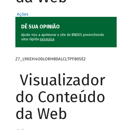
Ações
DÊ SUA OPINIÃO
Ajude-nos a aprimorar o site do BNDES preenchendo
uma rápida
pesquisa
.
Z7_L9KEH4O0LORH80ALCLTPF80SE2
Visualizador
do Conteúdo
da Web