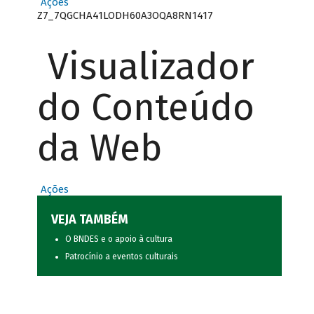
Ações
Z7_7QGCHA41LODH60A3OQA8RN1417
Visualizador
do Conteúdo
da Web
Ações
VEJA TAMBÉM
O BNDES e o apoio à cultura
Patrocínio a eventos culturais