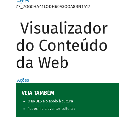
Ações
Z7_7QGCHA41LODH60A3OQA8RN1417
Visualizador
do Conteúdo
da Web
Ações
VEJA TAMBÉM
O BNDES e o apoio à cultura
Patrocínio a eventos culturais