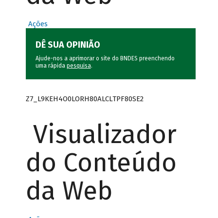
Ações
DÊ SUA OPINIÃO
Ajude-nos a aprimorar o site do BNDES preenchendo
uma rápida
pesquisa
.
Z7_L9KEH4O0LORH80ALCLTPF80SE2
Visualizador
do Conteúdo
da Web