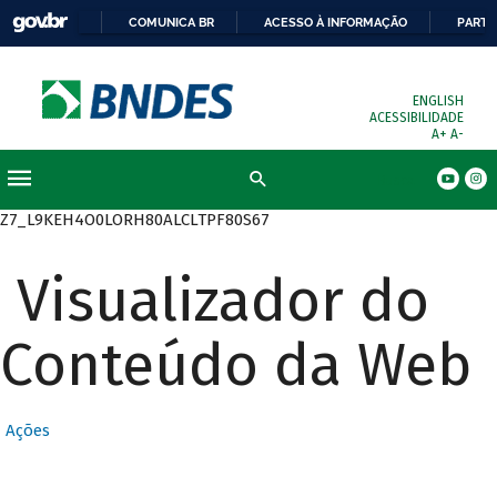
COMUNICA BR
ACESSO À INFORMAÇÃO
PARTI
ENGLISH
ACESSIBILIDADE
A+
A-
Busca
Z7_L9KEH4O0LORH80ALCLTPF80S67
Visualizador do
Conteúdo da Web
Ações