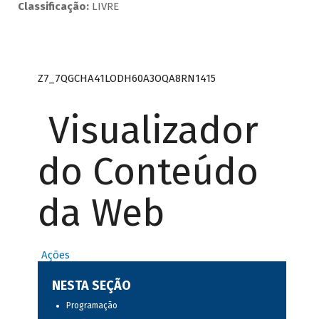
Classificação:
LIVRE
Z7_7QGCHA41LODH60A3OQA8RN1415
Visualizador
do Conteúdo
da Web
Ações
NESTA SEÇÃO
Programação