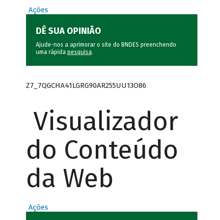
Ações
DÊ SUA OPINIÃO
Ajude-nos a aprimorar o site do BNDES preenchendo
uma rápida
pesquisa
.
Z7_7QGCHA41LGRG90AR255UU13O86
Visualizador
do Conteúdo
da Web
Ações