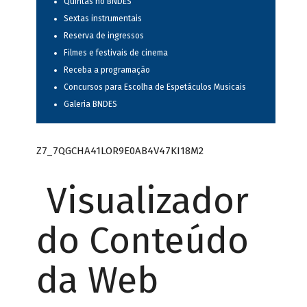
Quintas no BNDES
Sextas instrumentais
Reserva de ingressos
Filmes e festivais de cinema
Receba a programação
Concursos para Escolha de Espetáculos Musicais
Galeria BNDES
Z7_7QGCHA41LOR9E0AB4V47KI18M2
Visualizador
do Conteúdo
da Web