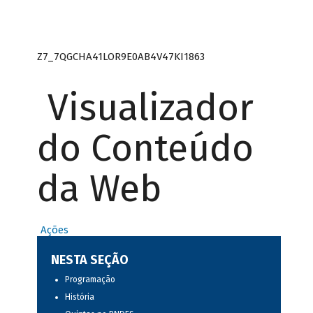
Z7_7QGCHA41LOR9E0AB4V47KI1863
Visualizador
do Conteúdo
da Web
Ações
NESTA SEÇÃO
Programação
História