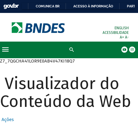
COMUNICA BR
ACESSO À INFORMAÇÃO
PARTI
ENGLISH
ACESSIBILIDADE
A+
A-
Busca
Z7_7QGCHA41LOR9E0AB4V47KI18Q7
Visualizador do
Conteúdo da Web
Ações