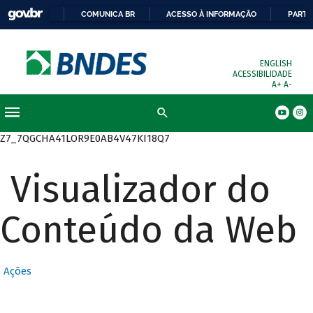
COMUNICA BR
ACESSO À INFORMAÇÃO
PARTI
ENGLISH
ACESSIBILIDADE
A+
A-
Busca
Z7_7QGCHA41LOR9E0AB4V47KI18Q7
Visualizador do
Conteúdo da Web
Ações