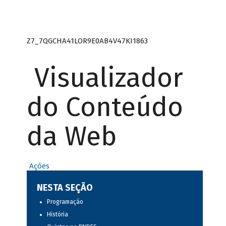
Z7_7QGCHA41LOR9E0AB4V47KI1863
Visualizador
do Conteúdo
da Web
Ações
NESTA SEÇÃO
Programação
História