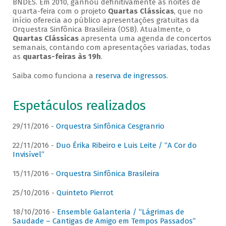
BNDES. Em 2010, ganhou definitivamente as noites de
quarta-feira com o projeto
Quartas Clássicas
, que no
início oferecia ao público apresentações gratuitas da
Orquestra Sinfônica Brasileira (OSB). Atualmente, o
Quartas Clássicas
apresenta uma agenda de concertos
semanais, contando com apresentações variadas, todas
as
quartas-feiras às 19h
.
Saiba como funciona a
reserva de ingressos
.
Espetáculos realizados
29/11/2016 -
Orquestra Sinfônica Cesgranrio
22/11/2016 -
Duo Érika Ribeiro e Luis Leite / “A Cor do
Invisível”
15/11/2016 -
Orquestra Sinfônica Brasileira
25/10/2016 -
Quinteto Pierrot
18/10/2016 -
Ensemble Galanteria / “Lágrimas de
Saudade – Cantigas de Amigo em Tempos Passados”