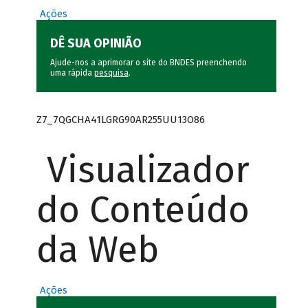
Ações
DÊ SUA OPINIÃO
Ajude-nos a aprimorar o site do BNDES preenchendo
uma rápida
pesquisa
.
Z7_7QGCHA41LGRG90AR255UU13O86
Visualizador
do Conteúdo
da Web
Ações