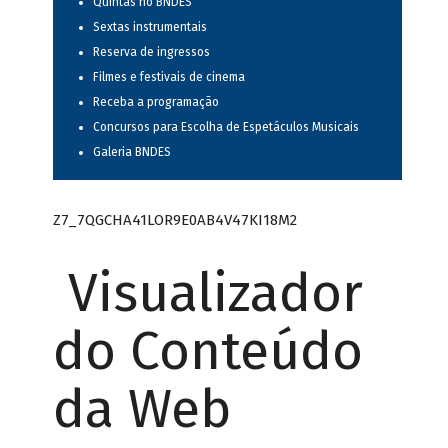
Quintas no BNDES
Sextas instrumentais
Reserva de ingressos
Filmes e festivais de cinema
Receba a programação
Concursos para Escolha de Espetáculos Musicais
Galeria BNDES
Z7_7QGCHA41LOR9E0AB4V47KI18M2
Visualizador
do Conteúdo
da Web