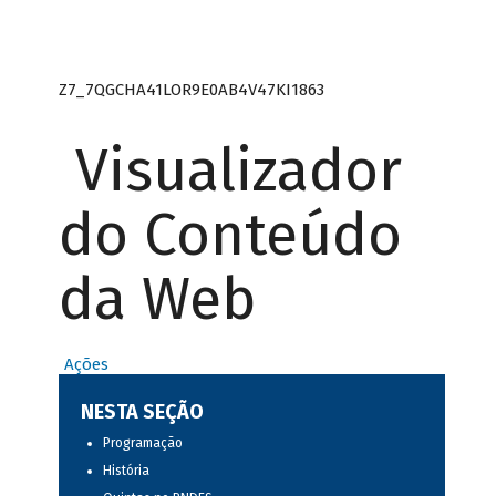
Z7_7QGCHA41LOR9E0AB4V47KI1863
Visualizador
do Conteúdo
da Web
Ações
NESTA SEÇÃO
Programação
História