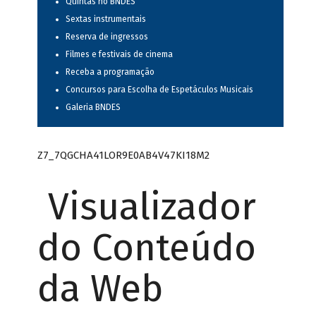
Quintas no BNDES
Sextas instrumentais
Reserva de ingressos
Filmes e festivais de cinema
Receba a programação
Concursos para Escolha de Espetáculos Musicais
Galeria BNDES
Z7_7QGCHA41LOR9E0AB4V47KI18M2
Visualizador
do Conteúdo
da Web