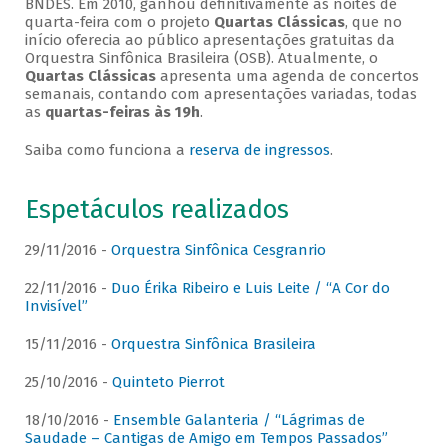
BNDES. Em 2010, ganhou definitivamente as noites de
quarta-feira com o projeto
Quartas Clássicas
, que no
início oferecia ao público apresentações gratuitas da
Orquestra Sinfônica Brasileira (OSB). Atualmente, o
Quartas Clássicas
apresenta uma agenda de concertos
semanais, contando com apresentações variadas, todas
as
quartas-feiras às 19h
.
Saiba como funciona a
reserva de ingressos
.
Espetáculos realizados
29/11/2016 -
Orquestra Sinfônica Cesgranrio
22/11/2016 -
Duo Érika Ribeiro e Luis Leite / “A Cor do
Invisível”
15/11/2016 -
Orquestra Sinfônica Brasileira
25/10/2016 -
Quinteto Pierrot
18/10/2016 -
Ensemble Galanteria / “Lágrimas de
Saudade – Cantigas de Amigo em Tempos Passados”