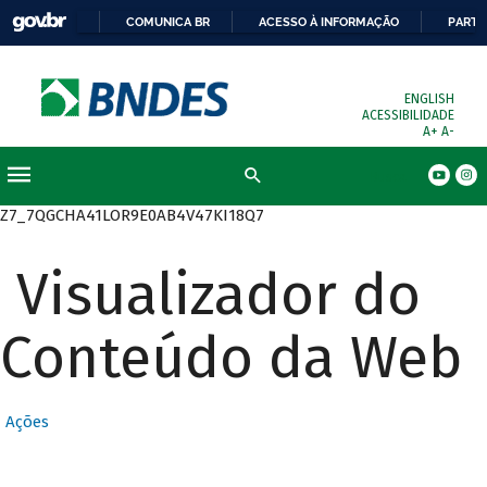
COMUNICA BR
ACESSO À INFORMAÇÃO
PARTI
ENGLISH
ACESSIBILIDADE
A+
A-
Busca
Z7_7QGCHA41LOR9E0AB4V47KI18Q7
Visualizador do
Conteúdo da Web
Ações