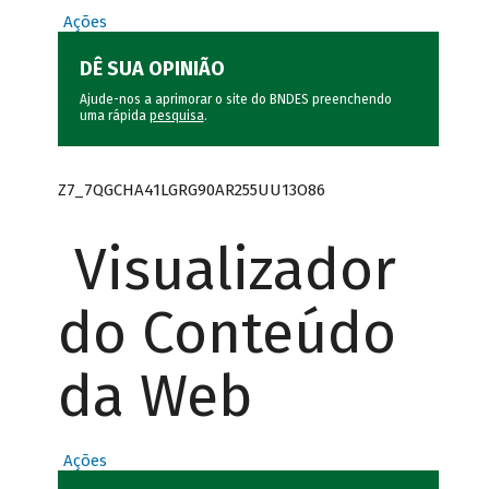
Ações
DÊ SUA OPINIÃO
Ajude-nos a aprimorar o site do BNDES preenchendo
uma rápida
pesquisa
.
Z7_7QGCHA41LGRG90AR255UU13O86
Visualizador
do Conteúdo
da Web
Ações