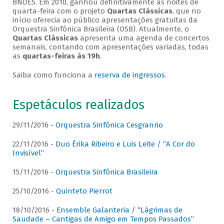
BNDES. Em 2010, ganhou definitivamente as noites de
quarta-feira com o projeto
Quartas Clássicas
, que no
início oferecia ao público apresentações gratuitas da
Orquestra Sinfônica Brasileira (OSB). Atualmente, o
Quartas Clássicas
apresenta uma agenda de concertos
semanais, contando com apresentações variadas, todas
as
quartas-feiras às 19h
.
Saiba como funciona a
reserva de ingressos
.
Espetáculos realizados
29/11/2016 -
Orquestra Sinfônica Cesgranrio
22/11/2016 -
Duo Érika Ribeiro e Luis Leite / “A Cor do
Invisível”
15/11/2016 -
Orquestra Sinfônica Brasileira
25/10/2016 -
Quinteto Pierrot
18/10/2016 -
Ensemble Galanteria / “Lágrimas de
Saudade – Cantigas de Amigo em Tempos Passados”