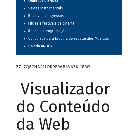
Quintas no BNDES
Sextas instrumentais
Reserva de ingressos
Filmes e festivais de cinema
Receba a programação
Concursos para Escolha de Espetáculos Musicais
Galeria BNDES
Z7_7QGCHA41LOR9E0AB4V47KI18M2
Visualizador
do Conteúdo
da Web