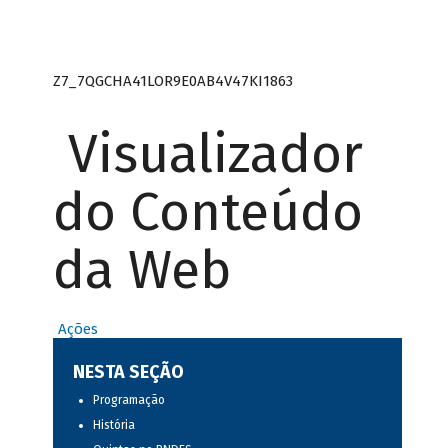
Z7_7QGCHA41LOR9E0AB4V47KI1863
Visualizador
do Conteúdo
da Web
Ações
NESTA SEÇÃO
Programação
História