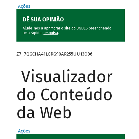
Ações
DÊ SUA OPINIÃO
Ajude-nos a aprimorar o site do BNDES preenchendo
uma rápida
pesquisa
.
Z7_7QGCHA41LGRG90AR255UU13O86
Visualizador
do Conteúdo
da Web
Ações