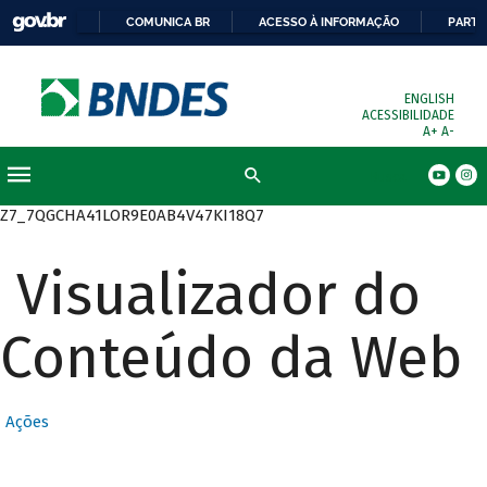
COMUNICA BR
ACESSO À INFORMAÇÃO
PARTI
ENGLISH
ACESSIBILIDADE
A+
A-
Busca
Z7_7QGCHA41LOR9E0AB4V47KI18Q7
Visualizador do
Conteúdo da Web
Ações