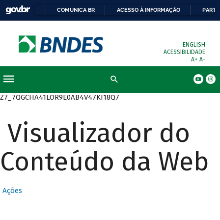
COMUNICA BR
ACESSO À INFORMAÇÃO
PARTI
ENGLISH
ACESSIBILIDADE
A+
A-
Busca
Z7_7QGCHA41LOR9E0AB4V47KI18Q7
Visualizador do
Conteúdo da Web
Ações