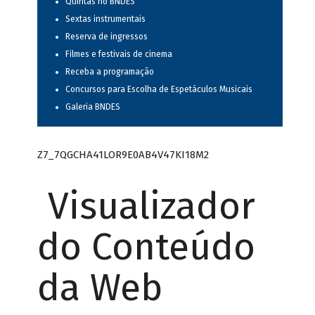
Quintas no BNDES
Sextas instrumentais
Reserva de ingressos
Filmes e festivais de cinema
Receba a programação
Concursos para Escolha de Espetáculos Musicais
Galeria BNDES
Z7_7QGCHA41LOR9E0AB4V47KI18M2
Visualizador
do Conteúdo
da Web