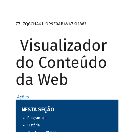
Z7_7QGCHA41LOR9E0AB4V47KI1863
Visualizador
do Conteúdo
da Web
Ações
NESTA SEÇÃO
Programação
História