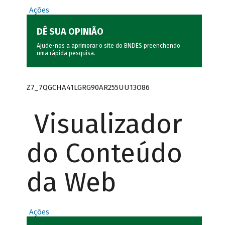
Ações
DÊ SUA OPINIÃO
Ajude-nos a aprimorar o site do BNDES preenchendo
uma rápida
pesquisa
.
Z7_7QGCHA41LGRG90AR255UU13O86
Visualizador
do Conteúdo
da Web
Ações