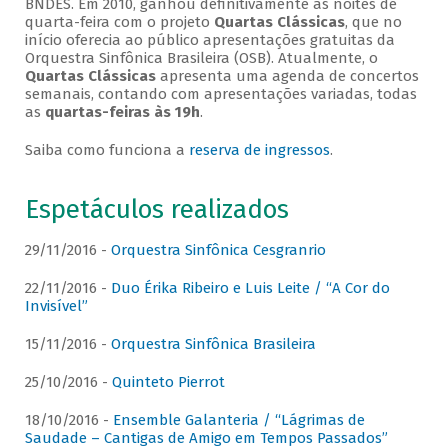
BNDES. Em 2010, ganhou definitivamente as noites de
quarta-feira com o projeto
Quartas Clássicas
, que no
início oferecia ao público apresentações gratuitas da
Orquestra Sinfônica Brasileira (OSB). Atualmente, o
Quartas Clássicas
apresenta uma agenda de concertos
semanais, contando com apresentações variadas, todas
as
quartas-feiras às 19h
.
Saiba como funciona a
reserva de ingressos
.
Espetáculos realizados
29/11/2016 -
Orquestra Sinfônica Cesgranrio
22/11/2016 -
Duo Érika Ribeiro e Luis Leite / “A Cor do
Invisível”
15/11/2016 -
Orquestra Sinfônica Brasileira
25/10/2016 -
Quinteto Pierrot
18/10/2016 -
Ensemble Galanteria / “Lágrimas de
Saudade – Cantigas de Amigo em Tempos Passados”