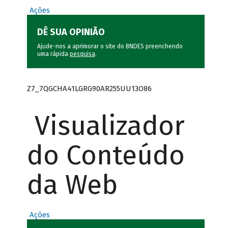
Ações
DÊ SUA OPINIÃO
Ajude-nos a aprimorar o site do BNDES preenchendo
uma rápida
pesquisa
.
Z7_7QGCHA41LGRG90AR255UU13O86
Visualizador
do Conteúdo
da Web
Ações