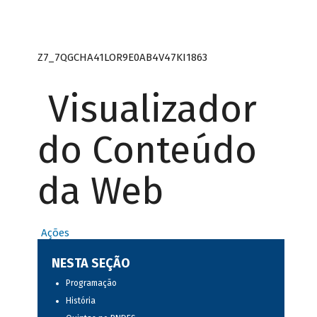
Z7_7QGCHA41LOR9E0AB4V47KI1863
Visualizador
do Conteúdo
da Web
Ações
NESTA SEÇÃO
Programação
História