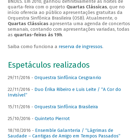
BNDES. Em 2010, ganhou definitivamente as noites de
quarta-feira com o projeto
Quartas Clássicas
, que no
início oferecia ao público apresentações gratuitas da
Orquestra Sinfônica Brasileira (OSB). Atualmente, o
Quartas Clássicas
apresenta uma agenda de concertos
semanais, contando com apresentações variadas, todas
as
quartas-feiras às 19h
.
Saiba como funciona a
reserva de ingressos
.
Espetáculos realizados
29/11/2016 -
Orquestra Sinfônica Cesgranrio
22/11/2016 -
Duo Érika Ribeiro e Luis Leite / “A Cor do
Invisível”
15/11/2016 -
Orquestra Sinfônica Brasileira
25/10/2016 -
Quinteto Pierrot
18/10/2016 -
Ensemble Galanteria / “Lágrimas de
Saudade – Cantigas de Amigo em Tempos Passados”