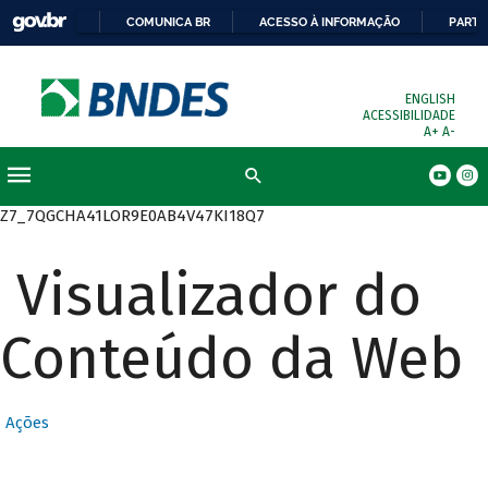
COMUNICA BR
ACESSO À INFORMAÇÃO
PARTI
ENGLISH
ACESSIBILIDADE
A+
A-
Busca
Z7_7QGCHA41LOR9E0AB4V47KI18Q7
Visualizador do
Conteúdo da Web
Ações