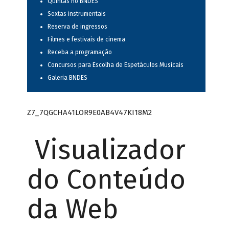
Quintas no BNDES
Sextas instrumentais
Reserva de ingressos
Filmes e festivais de cinema
Receba a programação
Concursos para Escolha de Espetáculos Musicais
Galeria BNDES
Z7_7QGCHA41LOR9E0AB4V47KI18M2
Visualizador
do Conteúdo
da Web