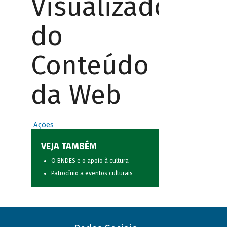
Visualizador
do
Conteúdo
da Web
Ações
VEJA TAMBÉM
O BNDES e o apoio à cultura
Patrocínio a eventos culturais