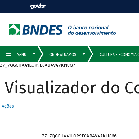
Z7_7QGCHA41LOR9E0AB4V47KI18Q7
Visualizador do 
Ações
Z7_7QGCHA41LOR9E0AB4V47KI1866