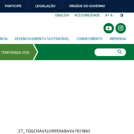
PARTICIPE
LEGISLAÇÃO
ÓRGÃOS DO GOVERNO
⁣
ENGLISH
ACESSIBILIDADE
A+
A-
NCIA
DESENVOLVIMENTO SUSTENTÁVEL
CONHECIMENTO
IMPRENSA
Busca
Z7_7QGCHA41LOR9E0AB4V47KI1863