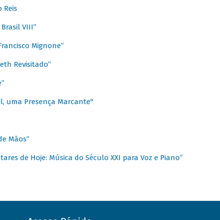
 Reis
rasil VIII”
rancisco Mignone”
reth Revisitado”
e”
sil, uma Presença Marcante"
 de Mãos”
ares de Hoje: Música do Século XXI para Voz e Piano”