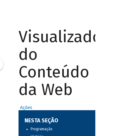
Visualizador
do
Conteúdo
da Web
Ações
NESTA SEÇÃO
Programação