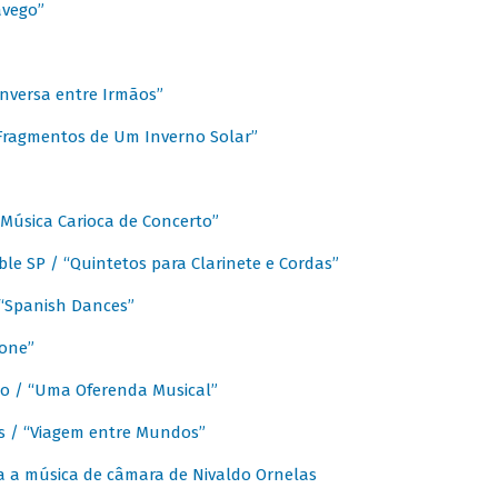
avego”
nversa entre Irmãos”
“Fragmentos de Um Inverno Solar”
Música Carioca de Concerto”
e SP / “Quintetos para Clarinete e Cordas”
/ “Spanish Dances”
fone”
lo / “Uma Oferenda Musical”
lis / “Viagem entre Mundos”
a a música de câmara de Nivaldo Ornelas