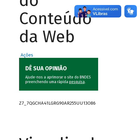
do
Conteúdo
da Web
Ações
DÊ SUA OPINIÃO
Ajude-nos a aprimorar o site do BNDES
preenchendo uma rápida
pesquisa
.
Z7_7QGCHA41LGRG90AR255UU13O86