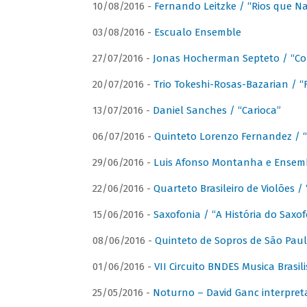
10/08/2016 -
Fernando Leitzke / “Rios que N
03/08/2016 -
Escualo Ensemble
27/07/2016 -
Jonas Hocherman Septeto / “Co
20/07/2016 -
Trio Tokeshi-Rosas-Bazarian / 
13/07/2016 -
Daniel Sanches / “Carioca”
06/07/2016 -
Quinteto Lorenzo Fernandez / “
29/06/2016 -
Luis Afonso Montanha e Ensembl
22/06/2016 -
Quarteto Brasileiro de Violões 
15/06/2016 -
Saxofonia / “A História do Saxo
08/06/2016 -
Quinteto de Sopros de São Pau
01/06/2016 -
VII Circuito BNDES Musica Brasi
25/05/2016 -
Noturno – David Ganc interpret