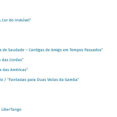
A Cor do Invisível”
as de Saudade – Cantigas de Amigo em Tempos Passados”
a das Cordas”
ca das Américas”
do / “Fantasias para Duas Violas da Gamba”
o LiberTango