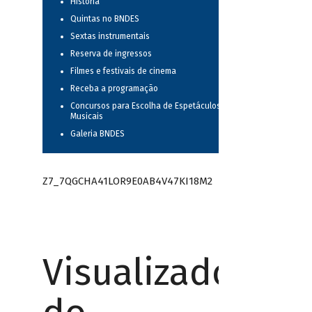
História
Quintas no BNDES
Sextas instrumentais
Reserva de ingressos
Filmes e festivais de cinema
Receba a programação
Concursos para Escolha de Espetáculos
Musicais
Galeria BNDES
Z7_7QGCHA41LOR9E0AB4V47KI18M2
Visualizador