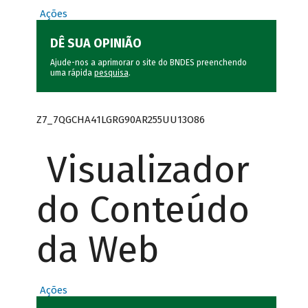
Ações
DÊ SUA OPINIÃO
Ajude-nos a aprimorar o site do BNDES preenchendo
uma rápida
pesquisa
.
Z7_7QGCHA41LGRG90AR255UU13O86
Visualizador
do Conteúdo
da Web
Ações