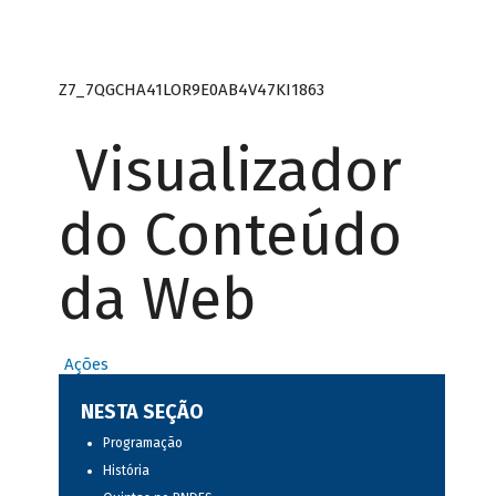
Z7_7QGCHA41LOR9E0AB4V47KI1863
Visualizador
do Conteúdo
da Web
Ações
NESTA SEÇÃO
Programação
História