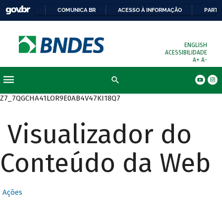
COMUNICA BR
ACESSO À INFORMAÇÃO
PARTI
ENGLISH
ACESSIBILIDADE
A+
A-
Busca
Z7_7QGCHA41LOR9E0AB4V47KI18Q7
Visualizador do
Conteúdo da Web
Ações