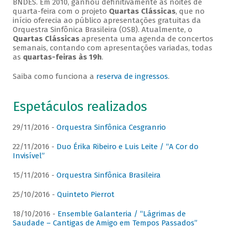
BNDES. Em 2010, ganhou definitivamente as noites de
quarta-feira com o projeto
Quartas Clássicas
, que no
início oferecia ao público apresentações gratuitas da
Orquestra Sinfônica Brasileira (OSB). Atualmente, o
Quartas Clássicas
apresenta uma agenda de concertos
semanais, contando com apresentações variadas, todas
as
quartas-feiras às 19h
.
Saiba como funciona a
reserva de ingressos
.
Espetáculos realizados
29/11/2016 -
Orquestra Sinfônica Cesgranrio
22/11/2016 -
Duo Érika Ribeiro e Luis Leite / “A Cor do
Invisível”
15/11/2016 -
Orquestra Sinfônica Brasileira
25/10/2016 -
Quinteto Pierrot
18/10/2016 -
Ensemble Galanteria / “Lágrimas de
Saudade – Cantigas de Amigo em Tempos Passados”