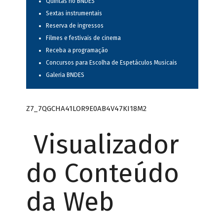
Quintas no BNDES
Sextas instrumentais
Reserva de ingressos
Filmes e festivais de cinema
Receba a programação
Concursos para Escolha de Espetáculos Musicais
Galeria BNDES
Z7_7QGCHA41LOR9E0AB4V47KI18M2
Visualizador
do Conteúdo
da Web