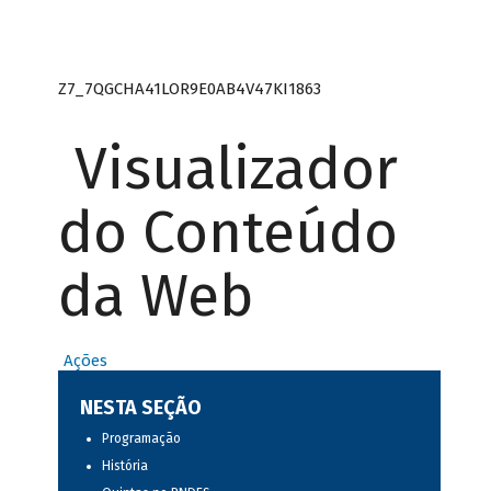
Z7_7QGCHA41LOR9E0AB4V47KI1863
Visualizador
do Conteúdo
da Web
Ações
NESTA SEÇÃO
Programação
História