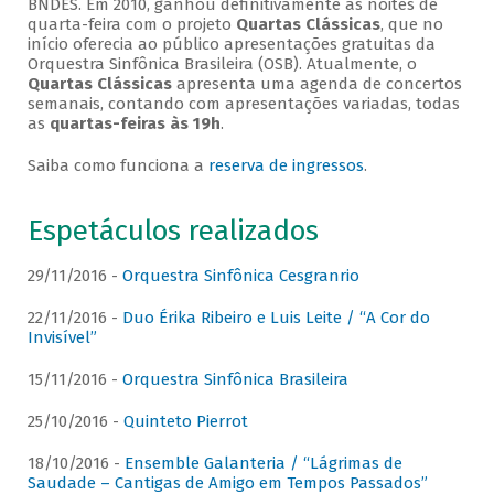
BNDES. Em 2010, ganhou definitivamente as noites de
quarta-feira com o projeto
Quartas Clássicas
, que no
início oferecia ao público apresentações gratuitas da
Orquestra Sinfônica Brasileira (OSB). Atualmente, o
Quartas Clássicas
apresenta uma agenda de concertos
semanais, contando com apresentações variadas, todas
as
quartas-feiras às 19h
.
Saiba como funciona a
reserva de ingressos
.
Espetáculos realizados
29/11/2016 -
Orquestra Sinfônica Cesgranrio
22/11/2016 -
Duo Érika Ribeiro e Luis Leite / “A Cor do
Invisível”
15/11/2016 -
Orquestra Sinfônica Brasileira
25/10/2016 -
Quinteto Pierrot
18/10/2016 -
Ensemble Galanteria / “Lágrimas de
Saudade – Cantigas de Amigo em Tempos Passados”