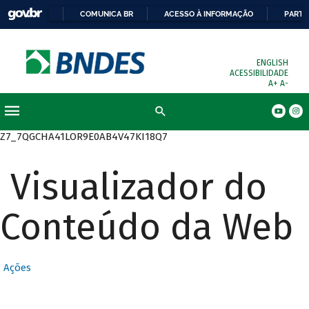
COMUNICA BR
ACESSO À INFORMAÇÃO
PARTI
ENGLISH
ACESSIBILIDADE
A+
A-
Busca
Z7_7QGCHA41LOR9E0AB4V47KI18Q7
Visualizador do
Conteúdo da Web
Ações