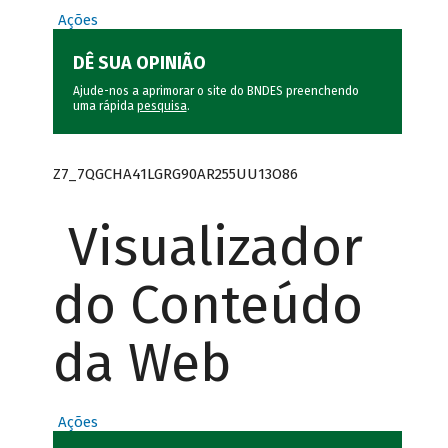
Ações
DÊ SUA OPINIÃO
Ajude-nos a aprimorar o site do BNDES preenchendo
uma rápida
pesquisa
.
Z7_7QGCHA41LGRG90AR255UU13O86
Visualizador
do Conteúdo
da Web
Ações