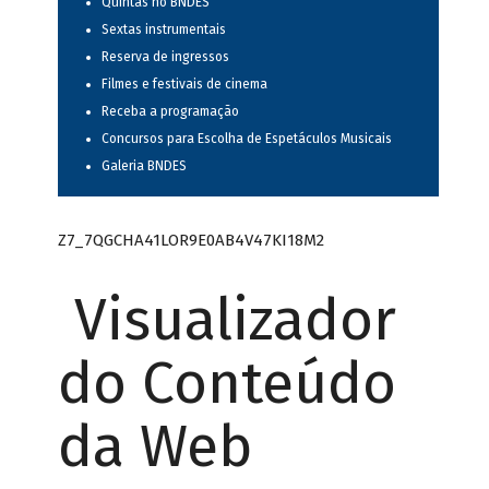
Quintas no BNDES
Sextas instrumentais
Reserva de ingressos
Filmes e festivais de cinema
Receba a programação
Concursos para Escolha de Espetáculos Musicais
Galeria BNDES
Z7_7QGCHA41LOR9E0AB4V47KI18M2
Visualizador
do Conteúdo
da Web