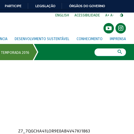
PARTICIPE
LEGISLAÇÃO
ÓRGÃOS DO GOVERNO
⁣
ENGLISH
ACESSIBILIDADE
A+
A-
NCIA
DESENVOLVIMENTO SUSTENTÁVEL
CONHECIMENTO
IMPRENSA
Busca
Z7_7QGCHA41LOR9E0AB4V47KI1863