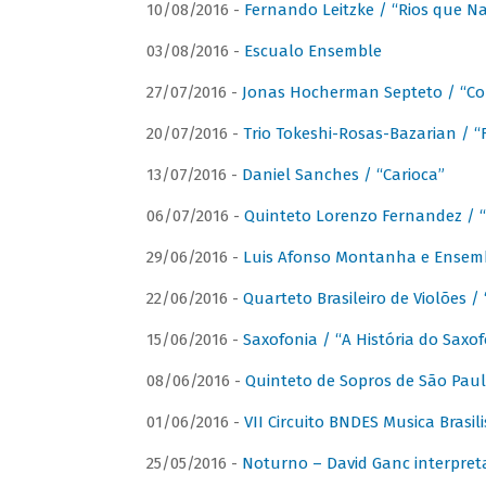
10/08/2016 -
Fernando Leitzke / “Rios que N
03/08/2016 -
Escualo Ensemble
27/07/2016 -
Jonas Hocherman Septeto / “Co
20/07/2016 -
Trio Tokeshi-Rosas-Bazarian / 
13/07/2016 -
Daniel Sanches / “Carioca”
06/07/2016 -
Quinteto Lorenzo Fernandez / “
29/06/2016 -
Luis Afonso Montanha e Ensembl
22/06/2016 -
Quarteto Brasileiro de Violões 
15/06/2016 -
Saxofonia / “A História do Saxo
08/06/2016 -
Quinteto de Sopros de São Pau
01/06/2016 -
VII Circuito BNDES Musica Brasi
25/05/2016 -
Noturno – David Ganc interpret