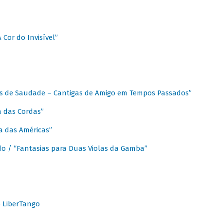
A Cor do Invisível”
as de Saudade – Cantigas de Amigo em Tempos Passados”
a das Cordas”
ca das Américas”
do / “Fantasias para Duas Violas da Gamba”
o LiberTango