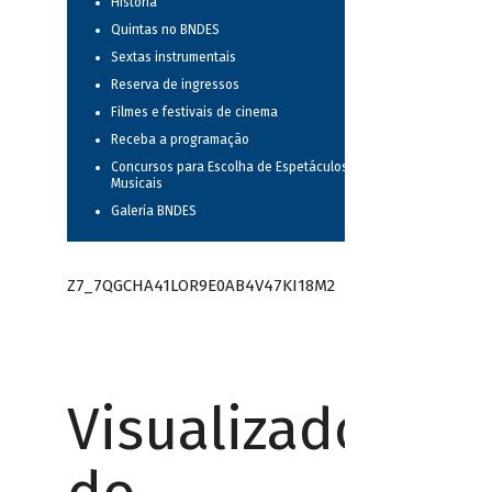
História
Quintas no BNDES
Sextas instrumentais
Reserva de ingressos
Filmes e festivais de cinema
Receba a programação
Concursos para Escolha de Espetáculos
Musicais
Galeria BNDES
Z7_7QGCHA41LOR9E0AB4V47KI18M2
Visualizador