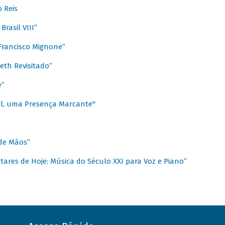
 Reis
rasil VIII”
rancisco Mignone”
reth Revisitado”
e”
sil, uma Presença Marcante"
 de Mãos”
ares de Hoje: Música do Século XXI para Voz e Piano”