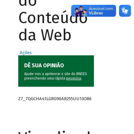
do
Conteúdo
da Web
Ações
DÊ SUA OPINIÃO
Ajude-nos a aprimorar o site do BNDES
preenchendo uma rápida
pesquisa
.
Z7_7QGCHA41LGRG90AR255UU13O86