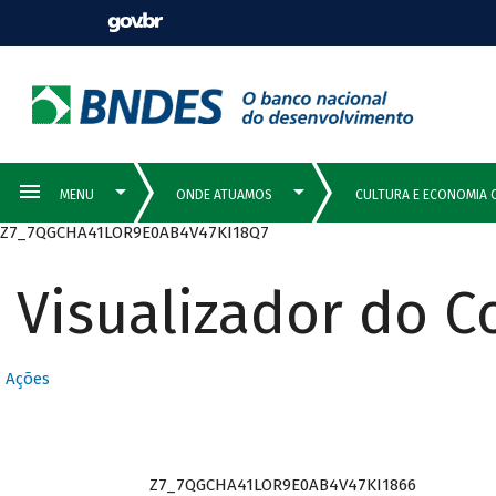
Z7_7QGCHA41LOR9E0AB4V47KI18Q7
Visualizador do 
Ações
Z7_7QGCHA41LOR9E0AB4V47KI1866