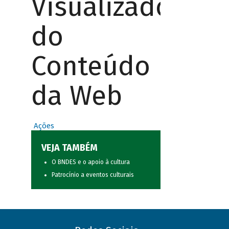
Visualizador
do
Conteúdo
da Web
Ações
VEJA TAMBÉM
O BNDES e o apoio à cultura
Patrocínio a eventos culturais