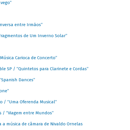
avego”
nversa entre Irmãos”
“Fragmentos de Um Inverno Solar”
Música Carioca de Concerto”
e SP / “Quintetos para Clarinete e Cordas”
/ “Spanish Dances”
fone”
lo / “Uma Oferenda Musical”
lis / “Viagem entre Mundos”
a a música de câmara de Nivaldo Ornelas