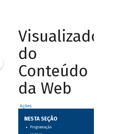
Visualizador
do
Conteúdo
da Web
Ações
NESTA SEÇÃO
Programação