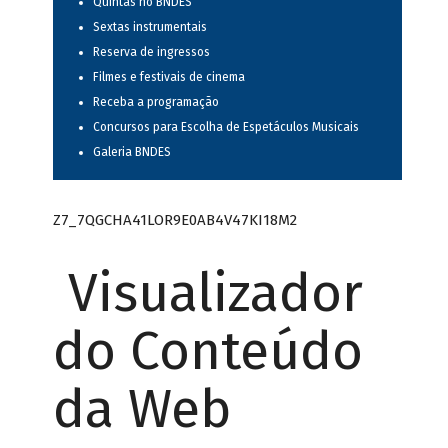
Quintas no BNDES
Sextas instrumentais
Reserva de ingressos
Filmes e festivais de cinema
Receba a programação
Concursos para Escolha de Espetáculos Musicais
Galeria BNDES
Z7_7QGCHA41LOR9E0AB4V47KI18M2
Visualizador
do Conteúdo
da Web