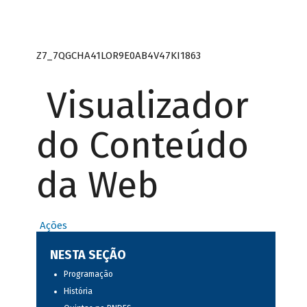
Z7_7QGCHA41LOR9E0AB4V47KI1863
Visualizador
do Conteúdo
da Web
Ações
NESTA SEÇÃO
Programação
História