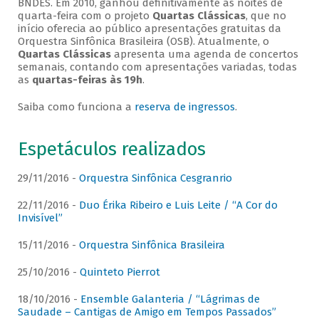
BNDES. Em 2010, ganhou definitivamente as noites de
quarta-feira com o projeto
Quartas Clássicas
, que no
início oferecia ao público apresentações gratuitas da
Orquestra Sinfônica Brasileira (OSB). Atualmente, o
Quartas Clássicas
apresenta uma agenda de concertos
semanais, contando com apresentações variadas, todas
as
quartas-feiras às 19h
.
Saiba como funciona a
reserva de ingressos
.
Espetáculos realizados
29/11/2016 -
Orquestra Sinfônica Cesgranrio
22/11/2016 -
Duo Érika Ribeiro e Luis Leite / “A Cor do
Invisível”
15/11/2016 -
Orquestra Sinfônica Brasileira
25/10/2016 -
Quinteto Pierrot
18/10/2016 -
Ensemble Galanteria / “Lágrimas de
Saudade – Cantigas de Amigo em Tempos Passados”