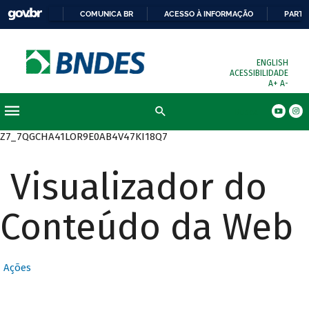
COMUNICA BR
ACESSO À INFORMAÇÃO
PARTI
ENGLISH
ACESSIBILIDADE
A+
A-
Busca
Z7_7QGCHA41LOR9E0AB4V47KI18Q7
Visualizador do
Conteúdo da Web
Ações