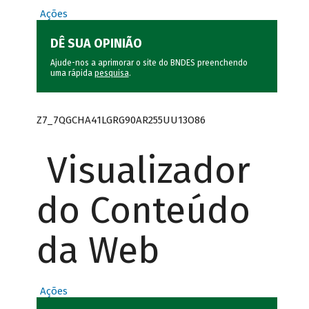
Ações
DÊ SUA OPINIÃO
Ajude-nos a aprimorar o site do BNDES preenchendo
uma rápida
pesquisa
.
Z7_7QGCHA41LGRG90AR255UU13O86
Visualizador
do Conteúdo
da Web
Ações