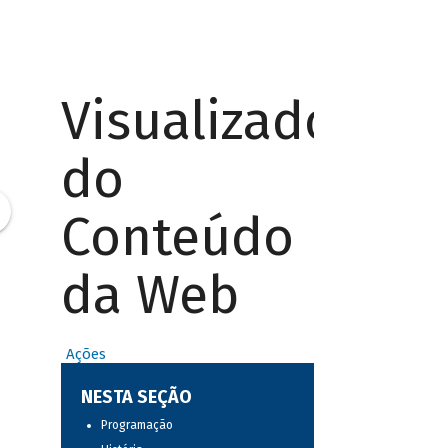
Visualizador
do
Conteúdo
da Web
Ações
NESTA SEÇÃO
Programação