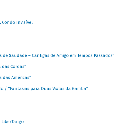
A Cor do Invisível”
as de Saudade – Cantigas de Amigo em Tempos Passados”
a das Cordas”
ca das Américas”
do / “Fantasias para Duas Violas da Gamba”
o LiberTango