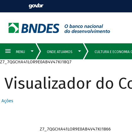
Z7_7QGCHA41LOR9E0AB4V47KI18Q7
Visualizador do 
Ações
Z7_7QGCHA41LOR9E0AB4V47KI1866