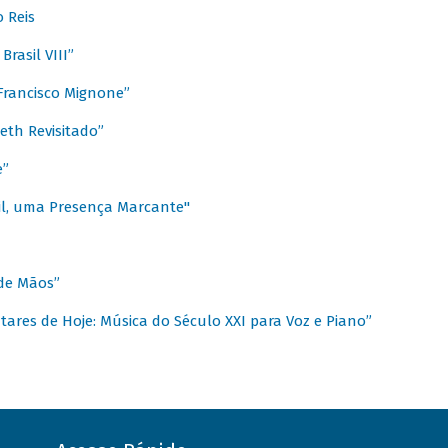
 Reis
rasil VIII”
rancisco Mignone”
reth Revisitado”
e”
sil, uma Presença Marcante"
 de Mãos”
ares de Hoje: Música do Século XXI para Voz e Piano”