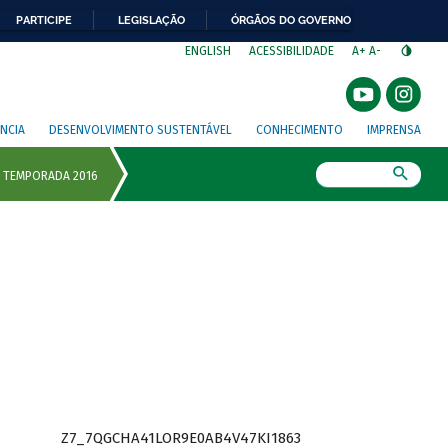
PARTICIPE
LEGISLAÇÃO
ÓRGÃOS DO GOVERNO
⁣
ENGLISH
ACESSIBILIDADE
A+
A-
NCIA
DESENVOLVIMENTO SUSTENTÁVEL
CONHECIMENTO
IMPRENSA
Busca
Z7_7QGCHA41LOR9E0AB4V47KI1863