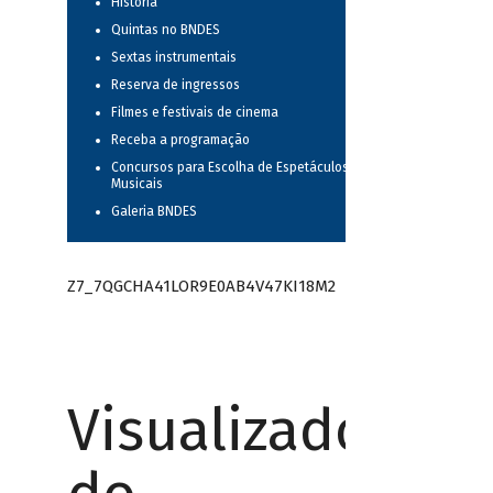
História
Quintas no BNDES
Sextas instrumentais
Reserva de ingressos
Filmes e festivais de cinema
Receba a programação
Concursos para Escolha de Espetáculos
Musicais
Galeria BNDES
Z7_7QGCHA41LOR9E0AB4V47KI18M2
Visualizador