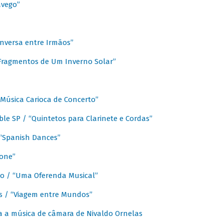
avego”
nversa entre Irmãos”
“Fragmentos de Um Inverno Solar”
Música Carioca de Concerto”
e SP / “Quintetos para Clarinete e Cordas”
/ “Spanish Dances”
fone”
lo / “Uma Oferenda Musical”
lis / “Viagem entre Mundos”
a a música de câmara de Nivaldo Ornelas