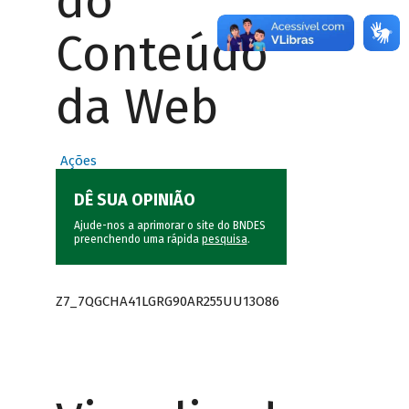
do
Conteúdo
da Web
Ações
DÊ SUA OPINIÃO
Ajude-nos a aprimorar o site do BNDES
preenchendo uma rápida
pesquisa
.
Z7_7QGCHA41LGRG90AR255UU13O86