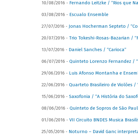
10/08/2016 -
Fernando Leitzke / “Rios que N
03/08/2016 -
Escualo Ensemble
27/07/2016 -
Jonas Hocherman Septeto / “Co
20/07/2016 -
Trio Tokeshi-Rosas-Bazarian / 
13/07/2016 -
Daniel Sanches / “Carioca”
06/07/2016 -
Quinteto Lorenzo Fernandez / “
29/06/2016 -
Luis Afonso Montanha e Ensembl
22/06/2016 -
Quarteto Brasileiro de Violões 
15/06/2016 -
Saxofonia / “A História do Saxo
08/06/2016 -
Quinteto de Sopros de São Pau
01/06/2016 -
VII Circuito BNDES Musica Brasi
25/05/2016 -
Noturno – David Ganc interpret