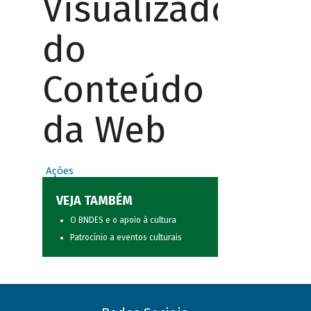
Visualizador
do
Conteúdo
da Web
Ações
VEJA TAMBÉM
O BNDES e o apoio à cultura
Patrocínio a eventos culturais