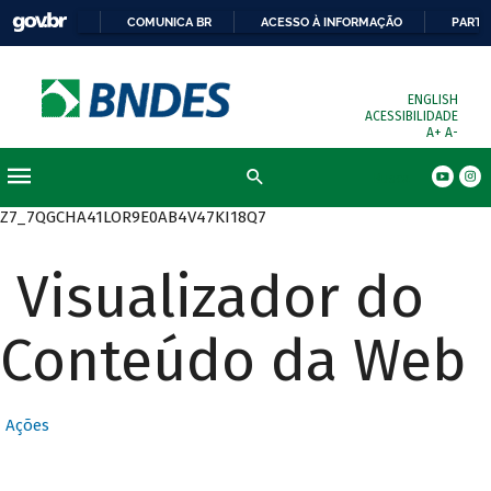
COMUNICA BR
ACESSO À INFORMAÇÃO
PARTI
ENGLISH
ACESSIBILIDADE
A+
A-
Busca
Z7_7QGCHA41LOR9E0AB4V47KI18Q7
Visualizador do
Conteúdo da Web
Ações