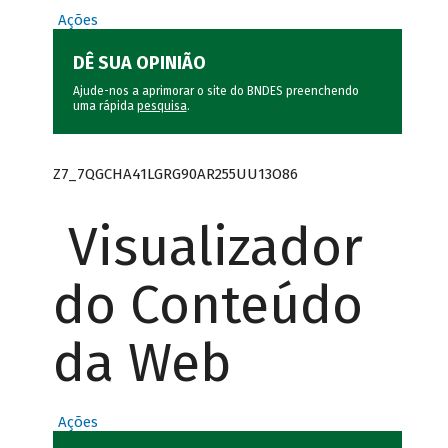
Ações
DÊ SUA OPINIÃO
Ajude-nos a aprimorar o site do BNDES preenchendo
uma rápida
pesquisa
.
Z7_7QGCHA41LGRG90AR255UU13O86
Visualizador
do Conteúdo
da Web
Ações