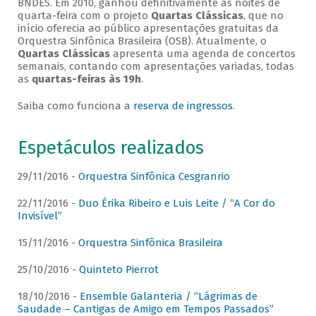
BNDES. Em 2010, ganhou definitivamente as noites de
quarta-feira com o projeto
Quartas Clássicas
, que no
início oferecia ao público apresentações gratuitas da
Orquestra Sinfônica Brasileira (OSB). Atualmente, o
Quartas Clássicas
apresenta uma agenda de concertos
semanais, contando com apresentações variadas, todas
as
quartas-feiras às 19h
.
Saiba como funciona a
reserva de ingressos
.
Espetáculos realizados
29/11/2016 -
Orquestra Sinfônica Cesgranrio
22/11/2016 -
Duo Érika Ribeiro e Luis Leite / “A Cor do
Invisível”
15/11/2016 -
Orquestra Sinfônica Brasileira
25/10/2016 -
Quinteto Pierrot
18/10/2016 -
Ensemble Galanteria / “Lágrimas de
Saudade – Cantigas de Amigo em Tempos Passados”