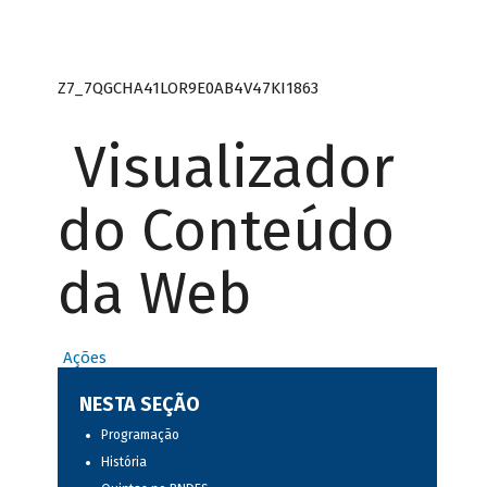
Z7_7QGCHA41LOR9E0AB4V47KI1863
Visualizador
do Conteúdo
da Web
Ações
NESTA SEÇÃO
Programação
História