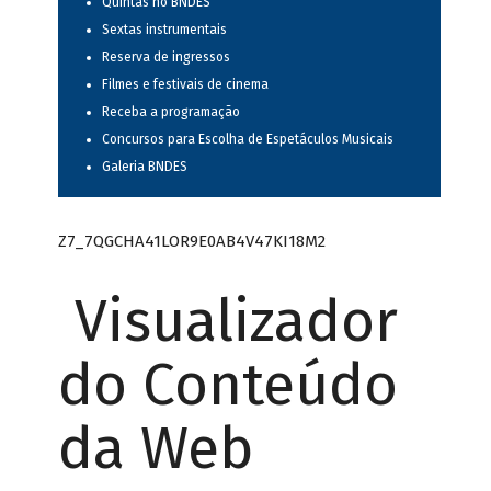
Quintas no BNDES
Sextas instrumentais
Reserva de ingressos
Filmes e festivais de cinema
Receba a programação
Concursos para Escolha de Espetáculos Musicais
Galeria BNDES
Z7_7QGCHA41LOR9E0AB4V47KI18M2
Visualizador
do Conteúdo
da Web