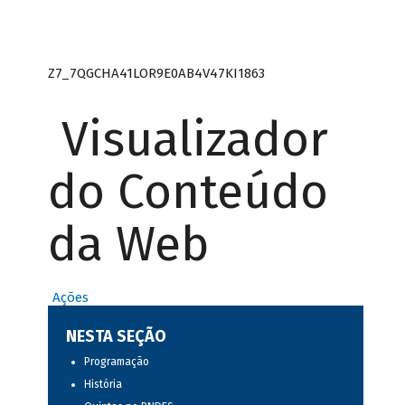
Z7_7QGCHA41LOR9E0AB4V47KI1863
Visualizador
do Conteúdo
da Web
Ações
NESTA SEÇÃO
Programação
História