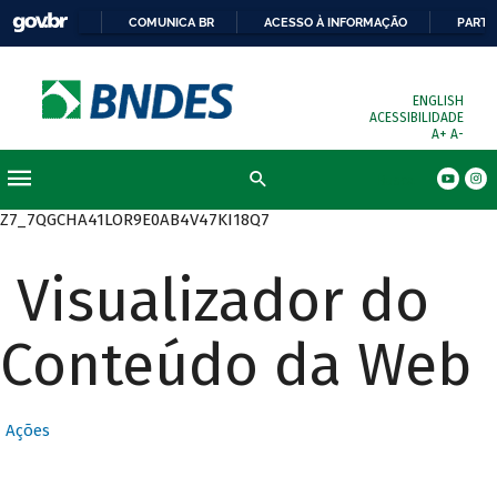
COMUNICA BR
ACESSO À INFORMAÇÃO
PARTI
ENGLISH
ACESSIBILIDADE
A+
A-
Busca
Z7_7QGCHA41LOR9E0AB4V47KI18Q7
Visualizador do
Conteúdo da Web
Ações