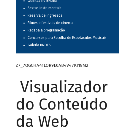
Quintas no BNDES
Sextas instrumentais
Reserva de ingressos
Filmes e festivais de cinema
Receba a programação
Concursos para Escolha de Espetáculos Musicais
Galeria BNDES
Z7_7QGCHA41LOR9E0AB4V47KI18M2
Visualizador
do Conteúdo
da Web