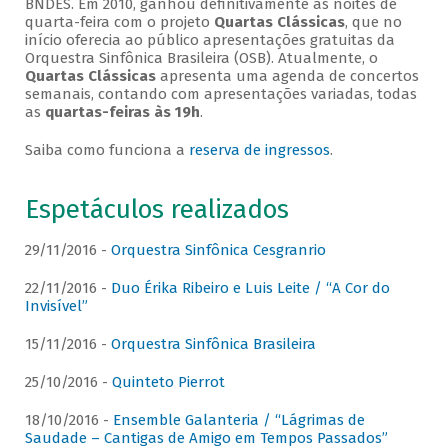
BNDES. Em 2010, ganhou definitivamente as noites de
quarta-feira com o projeto
Quartas Clássicas
, que no
início oferecia ao público apresentações gratuitas da
Orquestra Sinfônica Brasileira (OSB). Atualmente, o
Quartas Clássicas
apresenta uma agenda de concertos
semanais, contando com apresentações variadas, todas
as
quartas-feiras às 19h
.
Saiba como funciona a
reserva de ingressos
.
Espetáculos realizados
29/11/2016 -
Orquestra Sinfônica Cesgranrio
22/11/2016 -
Duo Érika Ribeiro e Luis Leite / “A Cor do
Invisível”
15/11/2016 -
Orquestra Sinfônica Brasileira
25/10/2016 -
Quinteto Pierrot
18/10/2016 -
Ensemble Galanteria / “Lágrimas de
Saudade – Cantigas de Amigo em Tempos Passados”