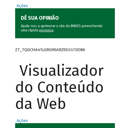
Ações
DÊ SUA OPINIÃO
Ajude-nos a aprimorar o site do BNDES preenchendo
uma rápida
pesquisa
.
Z7_7QGCHA41LGRG90AR255UU13O86
Visualizador
do Conteúdo
da Web
Ações