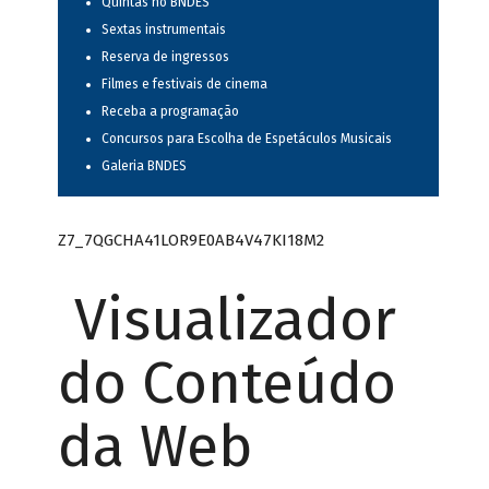
Quintas no BNDES
Sextas instrumentais
Reserva de ingressos
Filmes e festivais de cinema
Receba a programação
Concursos para Escolha de Espetáculos Musicais
Galeria BNDES
Z7_7QGCHA41LOR9E0AB4V47KI18M2
Visualizador
do Conteúdo
da Web