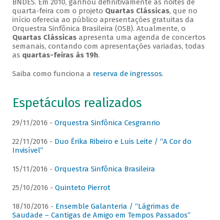
BNDES. Em 2010, ganhou definitivamente as noites de
quarta-feira com o projeto
Quartas Clássicas
, que no
início oferecia ao público apresentações gratuitas da
Orquestra Sinfônica Brasileira (OSB). Atualmente, o
Quartas Clássicas
apresenta uma agenda de concertos
semanais, contando com apresentações variadas, todas
as
quartas-feiras às 19h
.
Saiba como funciona a
reserva de ingressos
.
Espetáculos realizados
29/11/2016 -
Orquestra Sinfônica Cesgranrio
22/11/2016 -
Duo Érika Ribeiro e Luis Leite / “A Cor do
Invisível”
15/11/2016 -
Orquestra Sinfônica Brasileira
25/10/2016 -
Quinteto Pierrot
18/10/2016 -
Ensemble Galanteria / “Lágrimas de
Saudade – Cantigas de Amigo em Tempos Passados”