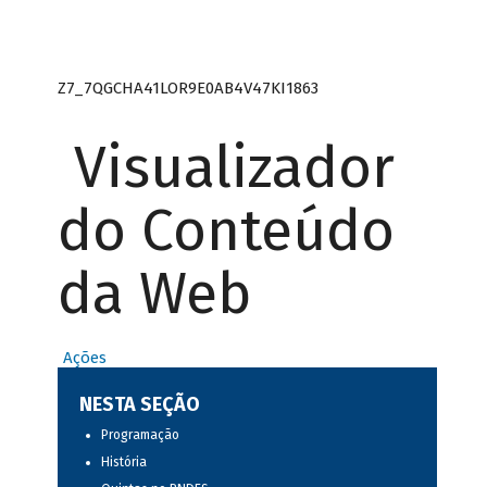
Z7_7QGCHA41LOR9E0AB4V47KI1863
Visualizador
do Conteúdo
da Web
Ações
NESTA SEÇÃO
Programação
História