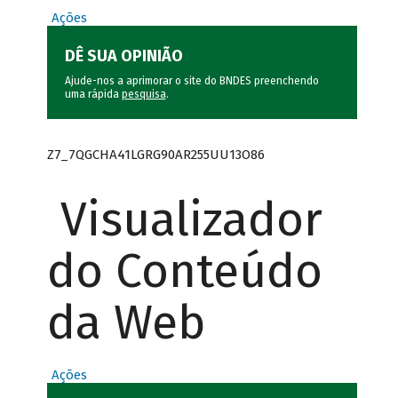
Ações
DÊ SUA OPINIÃO
Ajude-nos a aprimorar o site do BNDES preenchendo
uma rápida
pesquisa
.
Z7_7QGCHA41LGRG90AR255UU13O86
Visualizador
do Conteúdo
da Web
Ações