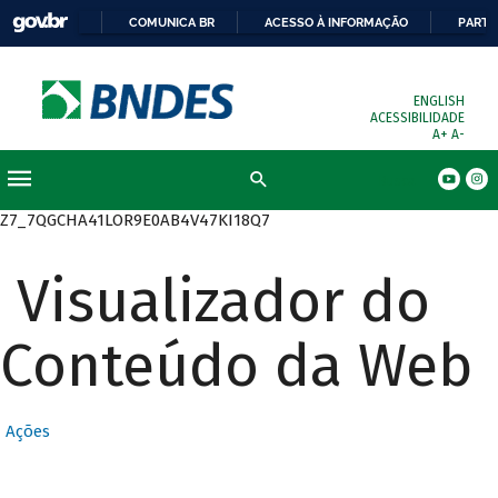
COMUNICA BR
ACESSO À INFORMAÇÃO
PARTI
ENGLISH
ACESSIBILIDADE
A+
A-
Busca
Z7_7QGCHA41LOR9E0AB4V47KI18Q7
Visualizador do
Conteúdo da Web
Ações