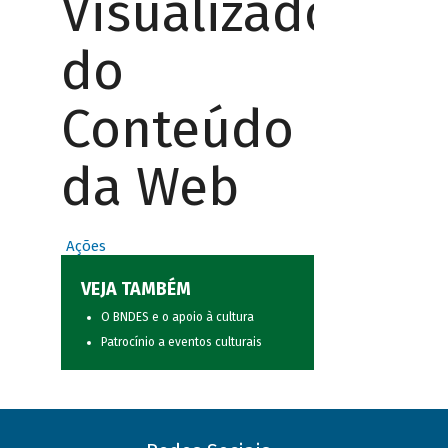
Visualizador
do
Conteúdo
da Web
Ações
VEJA TAMBÉM
O BNDES e o apoio à cultura
Patrocínio a eventos culturais