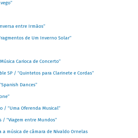
avego”
nversa entre Irmãos”
“Fragmentos de Um Inverno Solar”
Música Carioca de Concerto”
e SP / “Quintetos para Clarinete e Cordas”
/ “Spanish Dances”
fone”
lo / “Uma Oferenda Musical”
lis / “Viagem entre Mundos”
a a música de câmara de Nivaldo Ornelas