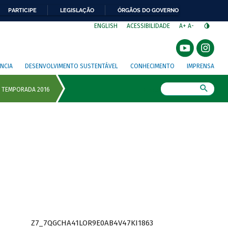
PARTICIPE
LEGISLAÇÃO
ÓRGÃOS DO GOVERNO
⁣
ENGLISH
ACESSIBILIDADE
A+
A-
NCIA
DESENVOLVIMENTO SUSTENTÁVEL
CONHECIMENTO
IMPRENSA
Busca
Z7_7QGCHA41LOR9E0AB4V47KI1863