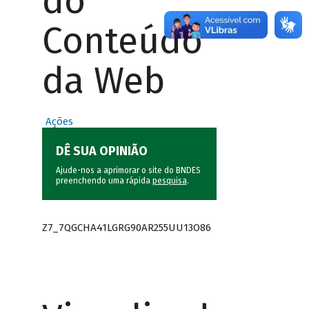
do
Conteúdo
da Web
Ações
DÊ SUA OPINIÃO
Ajude-nos a aprimorar o site do BNDES
preenchendo uma rápida
pesquisa
.
Z7_7QGCHA41LGRG90AR255UU13O86