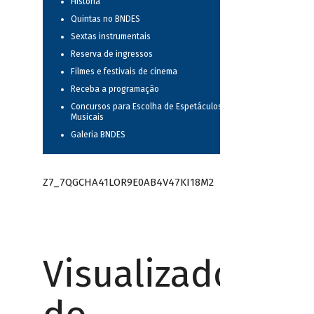
História
Quintas no BNDES
Sextas instrumentais
Reserva de ingressos
Filmes e festivais de cinema
Receba a programação
Concursos para Escolha de Espetáculos
Musicais
Galeria BNDES
Z7_7QGCHA41LOR9E0AB4V47KI18M2
Visualizador