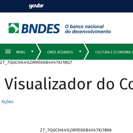
Z7_7QGCHA41LOR9E0AB4V47KI18Q7
Visualizador do 
Ações
Z7_7QGCHA41LOR9E0AB4V47KI1866