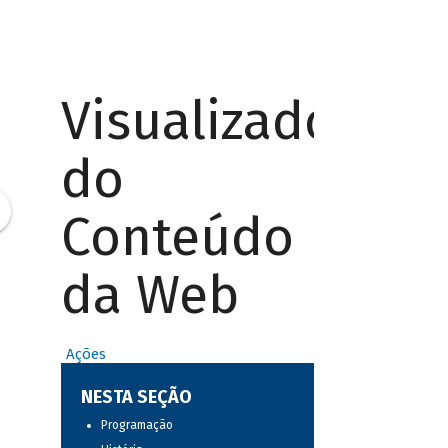
Visualizador
do
Conteúdo
da Web
Ações
NESTA SEÇÃO
Programação