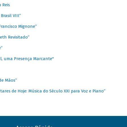
 Reis
rasil VIII”
rancisco Mignone”
reth Revisitado”
e”
sil, uma Presença Marcante"
 de Mãos”
ares de Hoje: Música do Século XXI para Voz e Piano”