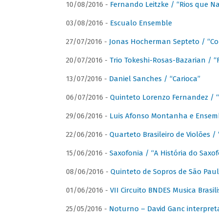
10/08/2016 -
Fernando Leitzke / “Rios que N
03/08/2016 -
Escualo Ensemble
27/07/2016 -
Jonas Hocherman Septeto / “Co
20/07/2016 -
Trio Tokeshi-Rosas-Bazarian / 
13/07/2016 -
Daniel Sanches / “Carioca”
06/07/2016 -
Quinteto Lorenzo Fernandez / “
29/06/2016 -
Luis Afonso Montanha e Ensembl
22/06/2016 -
Quarteto Brasileiro de Violões 
15/06/2016 -
Saxofonia / “A História do Saxo
08/06/2016 -
Quinteto de Sopros de São Pau
01/06/2016 -
VII Circuito BNDES Musica Brasi
25/05/2016 -
Noturno – David Ganc interpret