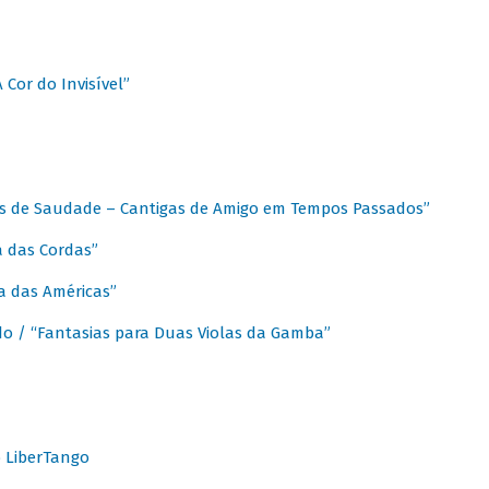
A Cor do Invisível”
as de Saudade – Cantigas de Amigo em Tempos Passados”
a das Cordas”
ca das Américas”
do / “Fantasias para Duas Violas da Gamba”
o LiberTango