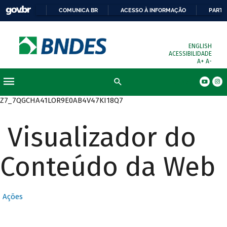
COMUNICA BR
ACESSO À INFORMAÇÃO
PARTI
ENGLISH
ACESSIBILIDADE
A+
A-
Busca
Z7_7QGCHA41LOR9E0AB4V47KI18Q7
Visualizador do
Conteúdo da Web
Ações