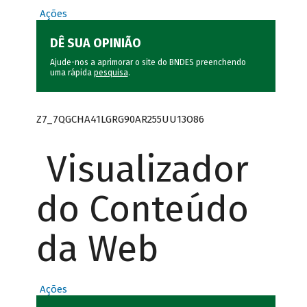
Ações
DÊ SUA OPINIÃO
Ajude-nos a aprimorar o site do BNDES preenchendo
uma rápida
pesquisa
.
Z7_7QGCHA41LGRG90AR255UU13O86
Visualizador
do Conteúdo
da Web
Ações