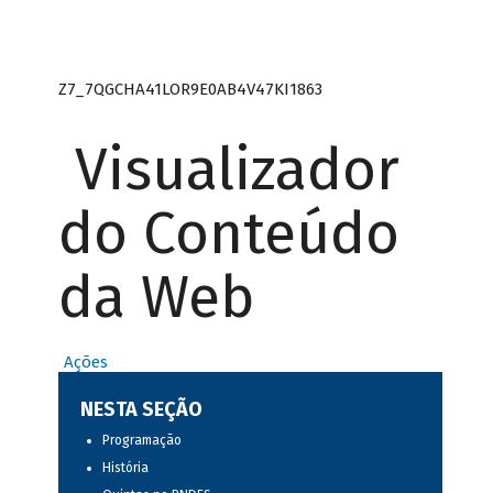
Z7_7QGCHA41LOR9E0AB4V47KI1863
Visualizador
do Conteúdo
da Web
Ações
NESTA SEÇÃO
Programação
História