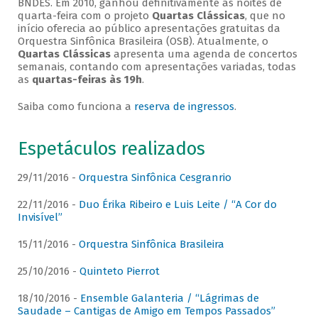
BNDES. Em 2010, ganhou definitivamente as noites de
quarta-feira com o projeto
Quartas Clássicas
, que no
início oferecia ao público apresentações gratuitas da
Orquestra Sinfônica Brasileira (OSB). Atualmente, o
Quartas Clássicas
apresenta uma agenda de concertos
semanais, contando com apresentações variadas, todas
as
quartas-feiras às 19h
.
Saiba como funciona a
reserva de ingressos
.
Espetáculos realizados
29/11/2016 -
Orquestra Sinfônica Cesgranrio
22/11/2016 -
Duo Érika Ribeiro e Luis Leite / “A Cor do
Invisível”
15/11/2016 -
Orquestra Sinfônica Brasileira
25/10/2016 -
Quinteto Pierrot
18/10/2016 -
Ensemble Galanteria / “Lágrimas de
Saudade – Cantigas de Amigo em Tempos Passados”