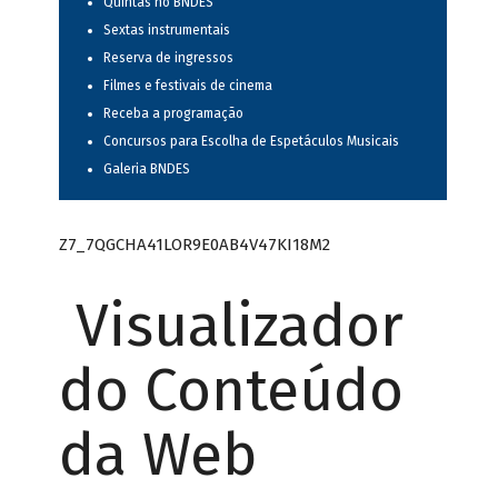
Quintas no BNDES
Sextas instrumentais
Reserva de ingressos
Filmes e festivais de cinema
Receba a programação
Concursos para Escolha de Espetáculos Musicais
Galeria BNDES
Z7_7QGCHA41LOR9E0AB4V47KI18M2
Visualizador
do Conteúdo
da Web