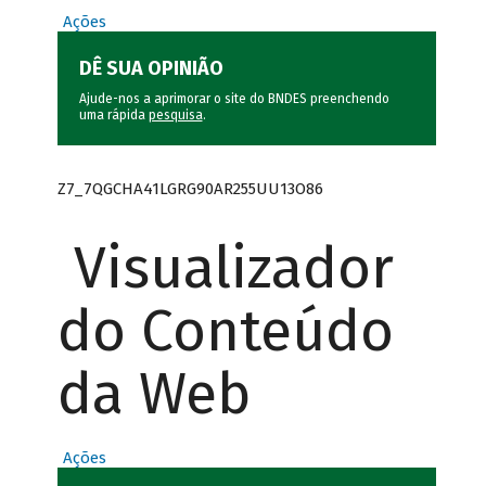
Ações
DÊ SUA OPINIÃO
Ajude-nos a aprimorar o site do BNDES preenchendo
uma rápida
pesquisa
.
Z7_7QGCHA41LGRG90AR255UU13O86
Visualizador
do Conteúdo
da Web
Ações