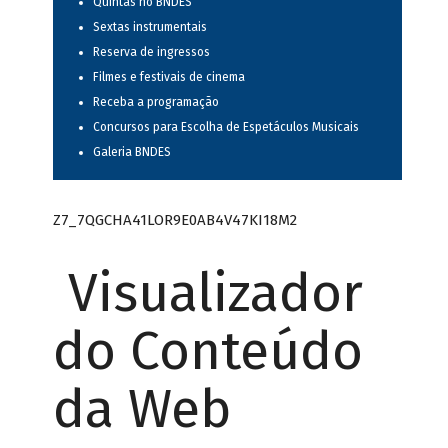
Quintas no BNDES
Sextas instrumentais
Reserva de ingressos
Filmes e festivais de cinema
Receba a programação
Concursos para Escolha de Espetáculos Musicais
Galeria BNDES
Z7_7QGCHA41LOR9E0AB4V47KI18M2
Visualizador
do Conteúdo
da Web