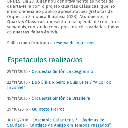
BNDES. Em 2010, ganhou definitivamente as noites de
quarta-feira com o projeto
Quartas Clássicas
, que no
início oferecia ao público apresentações gratuitas da
Orquestra Sinfônica Brasileira (OSB). Atualmente, o
Quartas Clássicas
apresenta uma agenda de concertos
semanais, contando com apresentações variadas, todas
as
quartas-feiras às 19h
.
Saiba como funciona a
reserva de ingressos
.
Espetáculos realizados
29/11/2016 -
Orquestra Sinfônica Cesgranrio
22/11/2016 -
Duo Érika Ribeiro e Luis Leite / “A Cor do
Invisível”
15/11/2016 -
Orquestra Sinfônica Brasileira
25/10/2016 -
Quinteto Pierrot
18/10/2016 -
Ensemble Galanteria / “Lágrimas de
Saudade – Cantigas de Amigo em Tempos Passados”