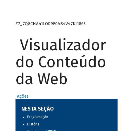
Z7_7QGCHA41LOR9E0AB4V47KI1863
Visualizador
do Conteúdo
da Web
Ações
NESTA SEÇÃO
Programação
História