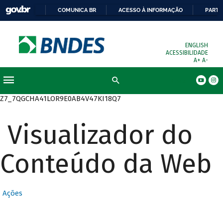
COMUNICA BR
ACESSO À INFORMAÇÃO
PARTI
ENGLISH
ACESSIBILIDADE
A+
A-
Busca
Z7_7QGCHA41LOR9E0AB4V47KI18Q7
Visualizador do
Conteúdo da Web
Ações