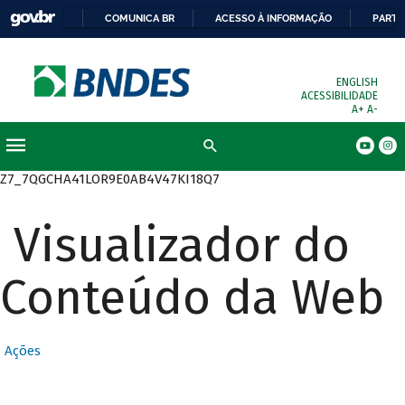
COMUNICA BR
ACESSO À INFORMAÇÃO
PARTI
ENGLISH
ACESSIBILIDADE
A+
A-
Busca
Z7_7QGCHA41LOR9E0AB4V47KI18Q7
Visualizador do
Conteúdo da Web
Ações