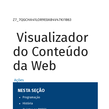
Z7_7QGCHA41LOR9E0AB4V47KI1863
Visualizador
do Conteúdo
da Web
Ações
NESTA SEÇÃO
Programação
História