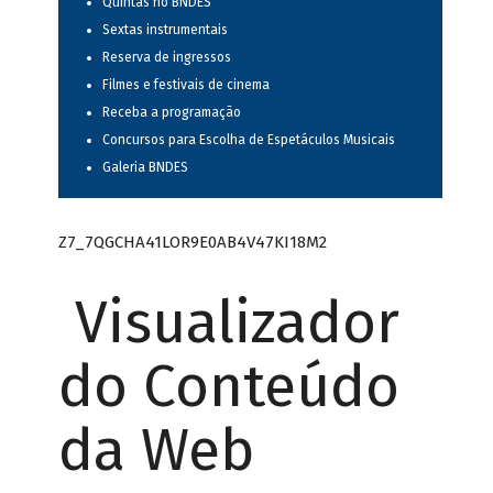
Quintas no BNDES
Sextas instrumentais
Reserva de ingressos
Filmes e festivais de cinema
Receba a programação
Concursos para Escolha de Espetáculos Musicais
Galeria BNDES
Z7_7QGCHA41LOR9E0AB4V47KI18M2
Visualizador
do Conteúdo
da Web