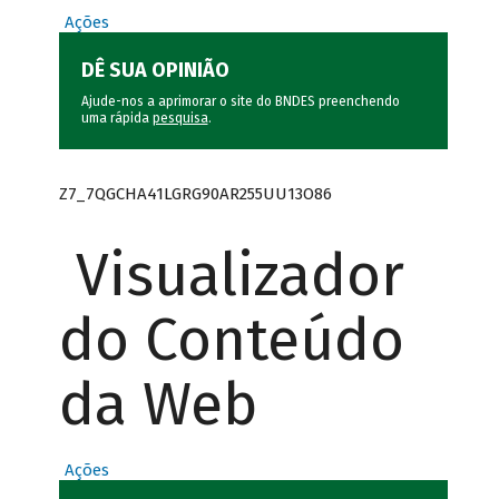
Ações
DÊ SUA OPINIÃO
Ajude-nos a aprimorar o site do BNDES preenchendo
uma rápida
pesquisa
.
Z7_7QGCHA41LGRG90AR255UU13O86
Visualizador
do Conteúdo
da Web
Ações