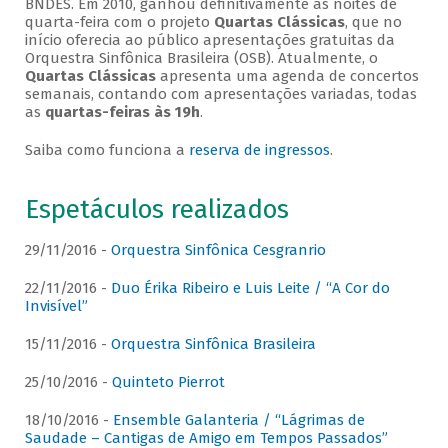
BNDES. Em 2010, ganhou definitivamente as noites de
quarta-feira com o projeto
Quartas Clássicas
, que no
início oferecia ao público apresentações gratuitas da
Orquestra Sinfônica Brasileira (OSB). Atualmente, o
Quartas Clássicas
apresenta uma agenda de concertos
semanais, contando com apresentações variadas, todas
as
quartas-feiras às 19h
.
Saiba como funciona a
reserva de ingressos
.
Espetáculos realizados
29/11/2016 -
Orquestra Sinfônica Cesgranrio
22/11/2016 -
Duo Érika Ribeiro e Luis Leite / “A Cor do
Invisível”
15/11/2016 -
Orquestra Sinfônica Brasileira
25/10/2016 -
Quinteto Pierrot
18/10/2016 -
Ensemble Galanteria / “Lágrimas de
Saudade – Cantigas de Amigo em Tempos Passados”