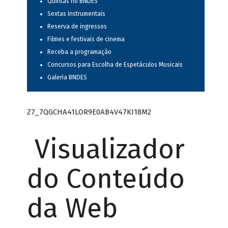
Quintas no BNDES
Sextas instrumentais
Reserva de ingressos
Filmes e festivais de cinema
Receba a programação
Concursos para Escolha de Espetáculos Musicais
Galeria BNDES
Z7_7QGCHA41LOR9E0AB4V47KI18M2
Visualizador
do Conteúdo
da Web