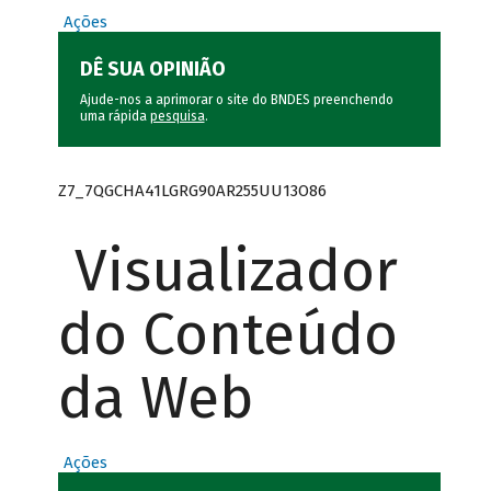
Ações
DÊ SUA OPINIÃO
Ajude-nos a aprimorar o site do BNDES preenchendo
uma rápida
pesquisa
.
Z7_7QGCHA41LGRG90AR255UU13O86
Visualizador
do Conteúdo
da Web
Ações