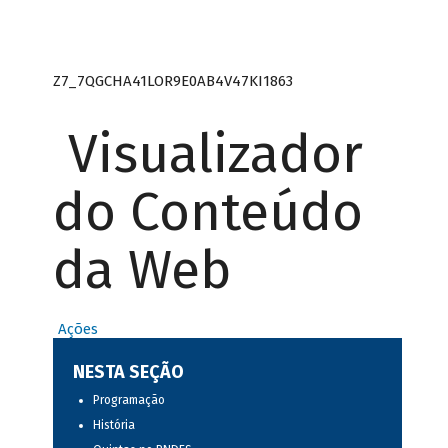
Z7_7QGCHA41LOR9E0AB4V47KI1863
Visualizador
do Conteúdo
da Web
Ações
NESTA SEÇÃO
Programação
História