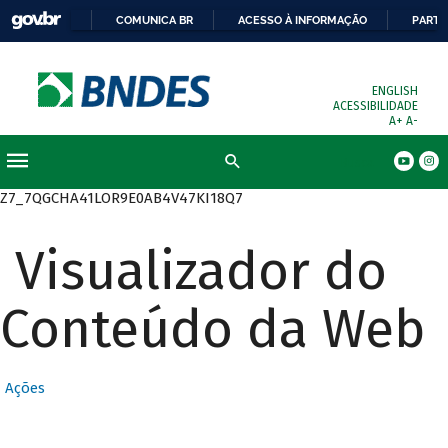
COMUNICA BR
ACESSO À INFORMAÇÃO
PARTI
ENGLISH
ACESSIBILIDADE
A+
A-
Busca
Z7_7QGCHA41LOR9E0AB4V47KI18Q7
Visualizador do
Conteúdo da Web
Ações