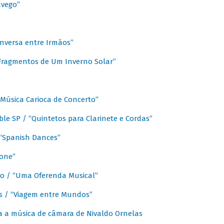
avego”
nversa entre Irmãos”
“Fragmentos de Um Inverno Solar”
Música Carioca de Concerto”
e SP / “Quintetos para Clarinete e Cordas”
/ “Spanish Dances”
fone”
lo / “Uma Oferenda Musical”
lis / “Viagem entre Mundos”
a a música de câmara de Nivaldo Ornelas