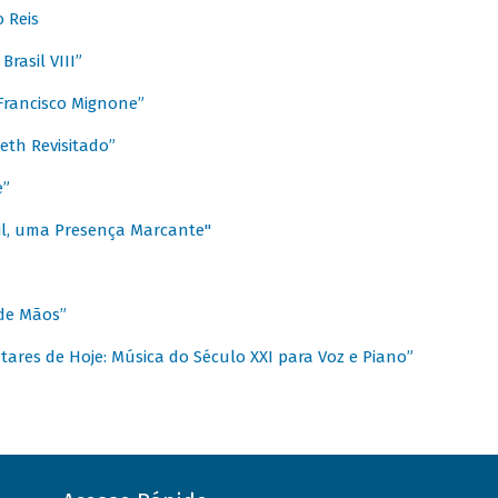
 Reis
rasil VIII”
rancisco Mignone”
reth Revisitado”
e”
sil, uma Presença Marcante"
 de Mãos”
ares de Hoje: Música do Século XXI para Voz e Piano”