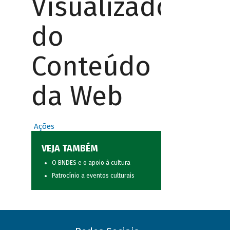
Visualizador
do
Conteúdo
da Web
Ações
VEJA TAMBÉM
O BNDES e o apoio à cultura
Patrocínio a eventos culturais