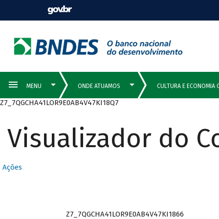
Z7_7QGCHA41LOR9E0AB4V47KI18Q7
Visualizador do 
Ações
Z7_7QGCHA41LOR9E0AB4V47KI1866