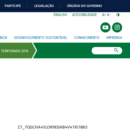
PARTICIPE
LEGISLAÇÃO
ÓRGÃOS DO GOVERNO
⁣
ENGLISH
ACESSIBILIDADE
A+
A-
NCIA
DESENVOLVIMENTO SUSTENTÁVEL
CONHECIMENTO
IMPRENSA
Busca
Z7_7QGCHA41LOR9E0AB4V47KI1863