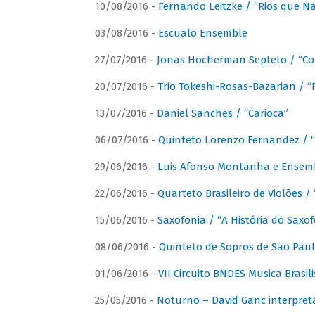
10/08/2016 -
Fernando Leitzke / “Rios que N
03/08/2016 -
Escualo Ensemble
27/07/2016 -
Jonas Hocherman Septeto / “Co
20/07/2016 -
Trio Tokeshi-Rosas-Bazarian / 
13/07/2016 -
Daniel Sanches / “Carioca”
06/07/2016 -
Quinteto Lorenzo Fernandez / “
29/06/2016 -
Luis Afonso Montanha e Ensembl
22/06/2016 -
Quarteto Brasileiro de Violões 
15/06/2016 -
Saxofonia / “A História do Saxo
08/06/2016 -
Quinteto de Sopros de São Pau
01/06/2016 -
VII Circuito BNDES Musica Brasi
25/05/2016 -
Noturno – David Ganc interpret