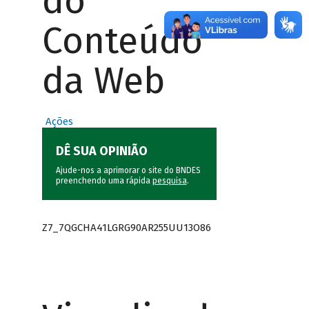
do
Conteúdo
da Web
Ações
DÊ SUA OPINIÃO
Ajude-nos a aprimorar o site do BNDES
preenchendo uma rápida
pesquisa
.
Z7_7QGCHA41LGRG90AR255UU13O86