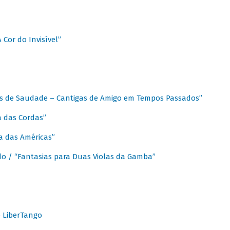
A Cor do Invisível”
as de Saudade – Cantigas de Amigo em Tempos Passados”
a das Cordas”
ca das Américas”
do / “Fantasias para Duas Violas da Gamba”
o LiberTango