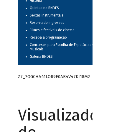
História
Quintas no BNDES
Sextas instrumentais
Reserva de ingressos
Filmes e festivais de cinema
Receba a programação
Concursos para Escolha de Espetáculos
Musicais
Galeria BNDES
Z7_7QGCHA41LOR9E0AB4V47KI18M2
Visualizador