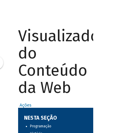
Visualizador
do
Conteúdo
da Web
Ações
NESTA SEÇÃO
Programação