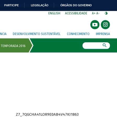
PARTICIPE
LEGISLAÇÃO
ÓRGÃOS DO GOVERNO
⁣
ENGLISH
ACESSIBILIDADE
A+
A-
NCIA
DESENVOLVIMENTO SUSTENTÁVEL
CONHECIMENTO
IMPRENSA
Busca
Z7_7QGCHA41LOR9E0AB4V47KI1863