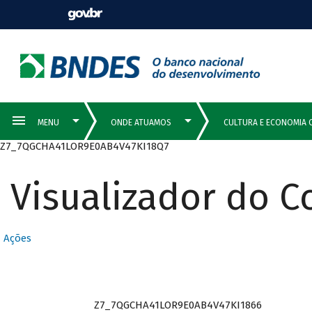
Z7_7QGCHA41LOR9E0AB4V47KI18Q7
Visualizador do 
Ações
Z7_7QGCHA41LOR9E0AB4V47KI1866