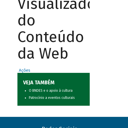
Visualizador
do
Conteúdo
da Web
Ações
VEJA TAMBÉM
O BNDES e o apoio à cultura
Patrocínio a eventos culturais