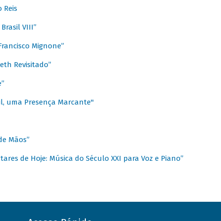
 Reis
rasil VIII”
rancisco Mignone”
reth Revisitado”
e”
sil, uma Presença Marcante"
 de Mãos”
ares de Hoje: Música do Século XXI para Voz e Piano”