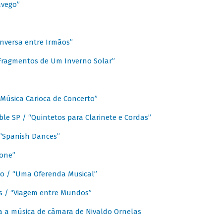
avego”
nversa entre Irmãos”
“Fragmentos de Um Inverno Solar”
Música Carioca de Concerto”
e SP / “Quintetos para Clarinete e Cordas”
/ “Spanish Dances”
fone”
lo / “Uma Oferenda Musical”
lis / “Viagem entre Mundos”
a a música de câmara de Nivaldo Ornelas