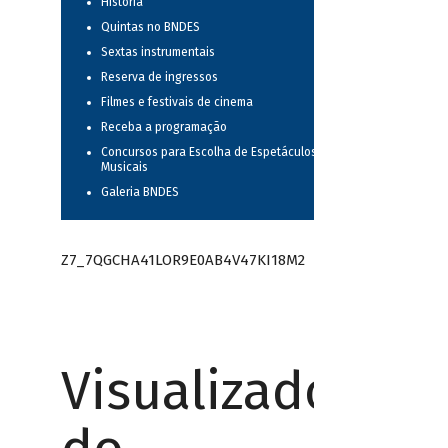
História
Quintas no BNDES
Sextas instrumentais
Reserva de ingressos
Filmes e festivais de cinema
Receba a programação
Concursos para Escolha de Espetáculos
Musicais
Galeria BNDES
Z7_7QGCHA41LOR9E0AB4V47KI18M2
Visualizador