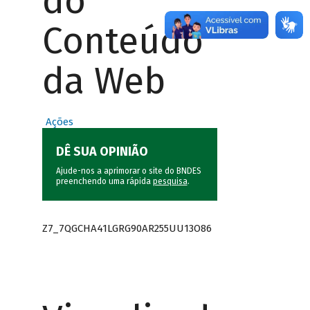
do
Conteúdo
da Web
Ações
DÊ SUA OPINIÃO
Ajude-nos a aprimorar o site do BNDES
preenchendo uma rápida
pesquisa
.
Z7_7QGCHA41LGRG90AR255UU13O86