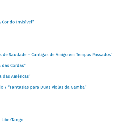
A Cor do Invisível”
as de Saudade – Cantigas de Amigo em Tempos Passados”
a das Cordas”
ca das Américas”
do / “Fantasias para Duas Violas da Gamba”
o LiberTango