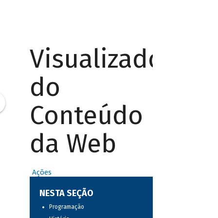
Visualizador
do
Conteúdo
da Web
Ações
NESTA SEÇÃO
Programação