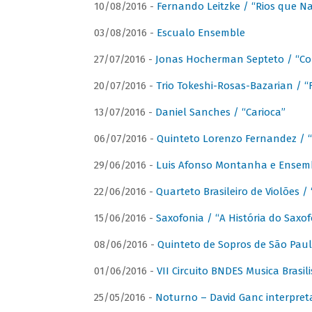
10/08/2016 -
Fernando Leitzke / “Rios que N
03/08/2016 -
Escualo Ensemble
27/07/2016 -
Jonas Hocherman Septeto / “Co
20/07/2016 -
Trio Tokeshi-Rosas-Bazarian / 
13/07/2016 -
Daniel Sanches / “Carioca”
06/07/2016 -
Quinteto Lorenzo Fernandez / “
29/06/2016 -
Luis Afonso Montanha e Ensembl
22/06/2016 -
Quarteto Brasileiro de Violões 
15/06/2016 -
Saxofonia / “A História do Saxo
08/06/2016 -
Quinteto de Sopros de São Pau
01/06/2016 -
VII Circuito BNDES Musica Brasi
25/05/2016 -
Noturno – David Ganc interpret