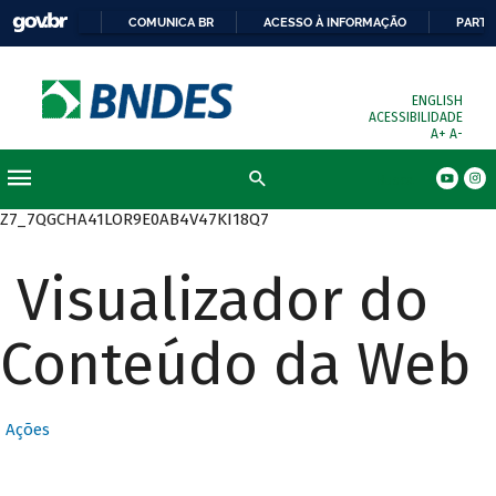
COMUNICA BR
ACESSO À INFORMAÇÃO
PARTI
ENGLISH
ACESSIBILIDADE
A+
A-
Busca
Z7_7QGCHA41LOR9E0AB4V47KI18Q7
Visualizador do
Conteúdo da Web
Ações