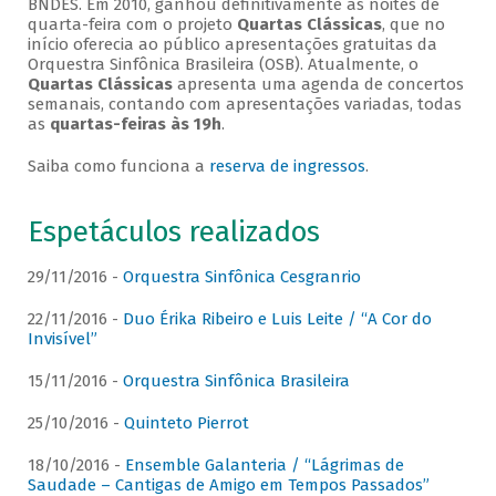
BNDES. Em 2010, ganhou definitivamente as noites de
quarta-feira com o projeto
Quartas Clássicas
, que no
início oferecia ao público apresentações gratuitas da
Orquestra Sinfônica Brasileira (OSB). Atualmente, o
Quartas Clássicas
apresenta uma agenda de concertos
semanais, contando com apresentações variadas, todas
as
quartas-feiras às 19h
.
Saiba como funciona a
reserva de ingressos
.
Espetáculos realizados
29/11/2016 -
Orquestra Sinfônica Cesgranrio
22/11/2016 -
Duo Érika Ribeiro e Luis Leite / “A Cor do
Invisível”
15/11/2016 -
Orquestra Sinfônica Brasileira
25/10/2016 -
Quinteto Pierrot
18/10/2016 -
Ensemble Galanteria / “Lágrimas de
Saudade – Cantigas de Amigo em Tempos Passados”