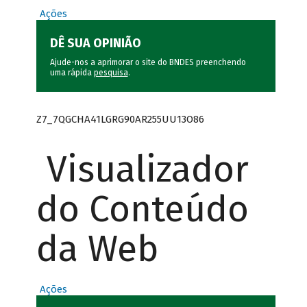
Ações
DÊ SUA OPINIÃO
Ajude-nos a aprimorar o site do BNDES preenchendo
uma rápida
pesquisa
.
Z7_7QGCHA41LGRG90AR255UU13O86
Visualizador
do Conteúdo
da Web
Ações