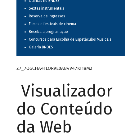
Quintas no BNDES
Sextas instrumentais
Reserva de ingressos
Filmes e festivais de cinema
Receba a programação
Concursos para Escolha de Espetáculos Musicais
Galeria BNDES
Z7_7QGCHA41LOR9E0AB4V47KI18M2
Visualizador
do Conteúdo
da Web