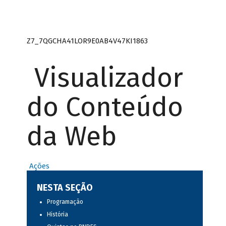
Z7_7QGCHA41LOR9E0AB4V47KI1863
Visualizador
do Conteúdo
da Web
Ações
NESTA SEÇÃO
Programação
História