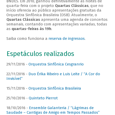
BNDES. Em 2010, ganhou definitivamente as noites de
quarta-feira com o projeto
Quartas Clássicas
, que no
início oferecia ao público apresentações gratuitas da
Orquestra Sinfônica Brasileira (OSB). Atualmente, o
Quartas Clássicas
apresenta uma agenda de concertos
semanais, contando com apresentações variadas, todas
as
quartas-feiras às 19h
.
Saiba como funciona a
reserva de ingressos
.
Espetáculos realizados
29/11/2016 -
Orquestra Sinfônica Cesgranrio
22/11/2016 -
Duo Érika Ribeiro e Luis Leite / “A Cor do
Invisível”
15/11/2016 -
Orquestra Sinfônica Brasileira
25/10/2016 -
Quinteto Pierrot
18/10/2016 -
Ensemble Galanteria / “Lágrimas de
Saudade – Cantigas de Amigo em Tempos Passados”