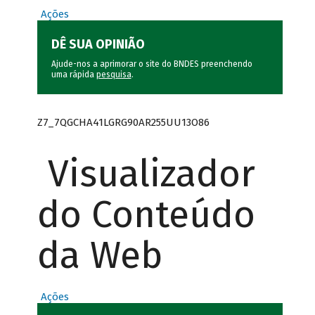
Ações
DÊ SUA OPINIÃO
Ajude-nos a aprimorar o site do BNDES preenchendo
uma rápida
pesquisa
.
Z7_7QGCHA41LGRG90AR255UU13O86
Visualizador
do Conteúdo
da Web
Ações