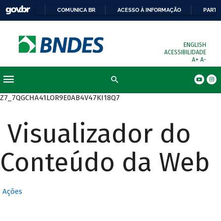
COMUNICA BR
ACESSO À INFORMAÇÃO
PARTI
ENGLISH
ACESSIBILIDADE
A+
A-
Busca
Z7_7QGCHA41LOR9E0AB4V47KI18Q7
Visualizador do
Conteúdo da Web
Ações