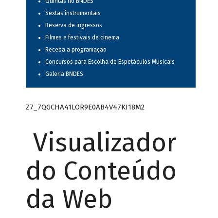
Quintas no BNDES
Sextas instrumentais
Reserva de ingressos
Filmes e festivais de cinema
Receba a programação
Concursos para Escolha de Espetáculos Musicais
Galeria BNDES
Z7_7QGCHA41LOR9E0AB4V47KI18M2
Visualizador
do Conteúdo
da Web