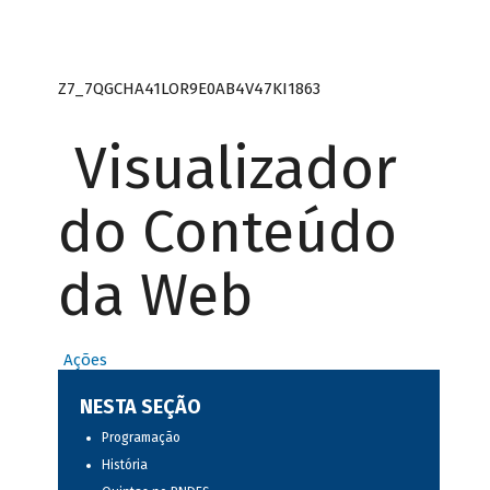
Z7_7QGCHA41LOR9E0AB4V47KI1863
Visualizador
do Conteúdo
da Web
Ações
NESTA SEÇÃO
Programação
História