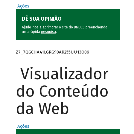
Ações
DÊ SUA OPINIÃO
Ajude-nos a aprimorar o site do BNDES preenchendo
uma rápida
pesquisa
.
Z7_7QGCHA41LGRG90AR255UU13O86
Visualizador
do Conteúdo
da Web
Ações