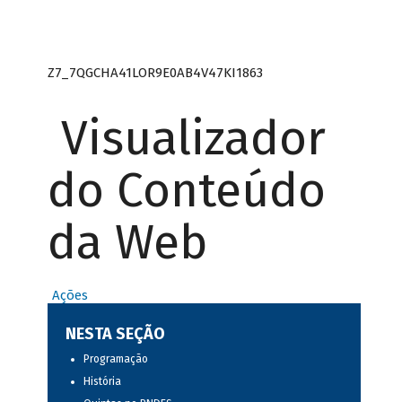
Z7_7QGCHA41LOR9E0AB4V47KI1863
Visualizador
do Conteúdo
da Web
Ações
NESTA SEÇÃO
Programação
História