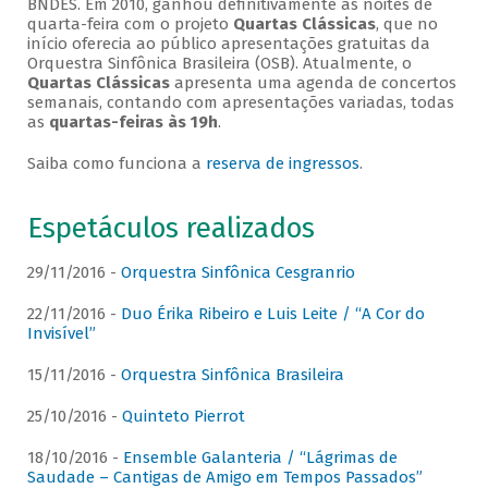
BNDES. Em 2010, ganhou definitivamente as noites de
quarta-feira com o projeto
Quartas Clássicas
, que no
início oferecia ao público apresentações gratuitas da
Orquestra Sinfônica Brasileira (OSB). Atualmente, o
Quartas Clássicas
apresenta uma agenda de concertos
semanais, contando com apresentações variadas, todas
as
quartas-feiras às 19h
.
Saiba como funciona a
reserva de ingressos
.
Espetáculos realizados
29/11/2016 -
Orquestra Sinfônica Cesgranrio
22/11/2016 -
Duo Érika Ribeiro e Luis Leite / “A Cor do
Invisível”
15/11/2016 -
Orquestra Sinfônica Brasileira
25/10/2016 -
Quinteto Pierrot
18/10/2016 -
Ensemble Galanteria / “Lágrimas de
Saudade – Cantigas de Amigo em Tempos Passados”