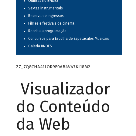
Quintas no BNDES
Sextas instrumentais
Reserva de ingressos
Filmes e festivais de cinema
Receba a programação
Concursos para Escolha de Espetáculos Musicais
Galeria BNDES
Z7_7QGCHA41LOR9E0AB4V47KI18M2
Visualizador
do Conteúdo
da Web