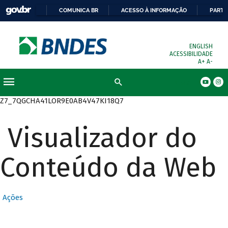
COMUNICA BR
ACESSO À INFORMAÇÃO
PARTI
ENGLISH
ACESSIBILIDADE
A+
A-
Busca
Z7_7QGCHA41LOR9E0AB4V47KI18Q7
Visualizador do
Conteúdo da Web
Ações