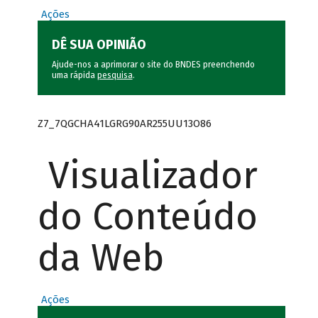
Ações
DÊ SUA OPINIÃO
Ajude-nos a aprimorar o site do BNDES preenchendo
uma rápida
pesquisa
.
Z7_7QGCHA41LGRG90AR255UU13O86
Visualizador
do Conteúdo
da Web
Ações