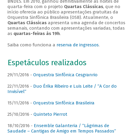
BNDES. Em 2010, ganhou definitivamente as noites de
quarta-feira com o projeto
Quartas Clássicas
, que no
início oferecia ao público apresentações gratuitas da
Orquestra Sinfônica Brasileira (OSB). Atualmente, o
Quartas Clássicas
apresenta uma agenda de concertos
semanais, contando com apresentações variadas, todas
as
quartas-feiras às 19h
.
Saiba como funciona a
reserva de ingressos
.
Espetáculos realizados
29/11/2016 -
Orquestra Sinfônica Cesgranrio
22/11/2016 -
Duo Érika Ribeiro e Luis Leite / “A Cor do
Invisível”
15/11/2016 -
Orquestra Sinfônica Brasileira
25/10/2016 -
Quinteto Pierrot
18/10/2016 -
Ensemble Galanteria / “Lágrimas de
Saudade – Cantigas de Amigo em Tempos Passados”