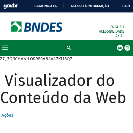
COMUNICA BR
ACESSO À INFORMAÇÃO
PARTI
ENGLISH
ACESSIBILIDADE
A+
A-
Busca
Z7_7QGCHA41LOR9E0AB4V47KI18Q7
Visualizador do
Conteúdo da Web
Ações