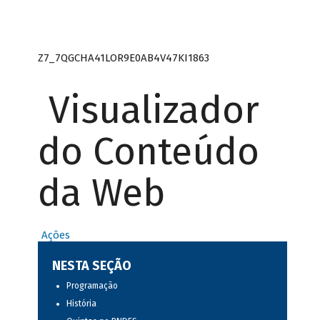
Z7_7QGCHA41LOR9E0AB4V47KI1863
Visualizador
do Conteúdo
da Web
Ações
NESTA SEÇÃO
Programação
História