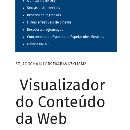
Quintas no BNDES
Sextas instrumentais
Reserva de ingressos
Filmes e festivais de cinema
Receba a programação
Concursos para Escolha de Espetáculos Musicais
Galeria BNDES
Z7_7QGCHA41LOR9E0AB4V47KI18M2
Visualizador
do Conteúdo
da Web