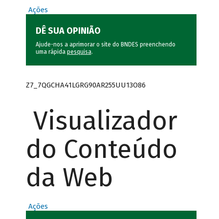
Ações
DÊ SUA OPINIÃO
Ajude-nos a aprimorar o site do BNDES preenchendo
uma rápida
pesquisa
.
Z7_7QGCHA41LGRG90AR255UU13O86
Visualizador
do Conteúdo
da Web
Ações