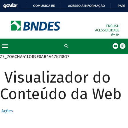
COMUNICA BR
ACESSO À INFORMAÇÃO
PARTI
ENGLISH
ACESSIBILIDADE
A+
A-
Busca
Z7_7QGCHA41LOR9E0AB4V47KI18Q7
Visualizador do
Conteúdo da Web
Ações