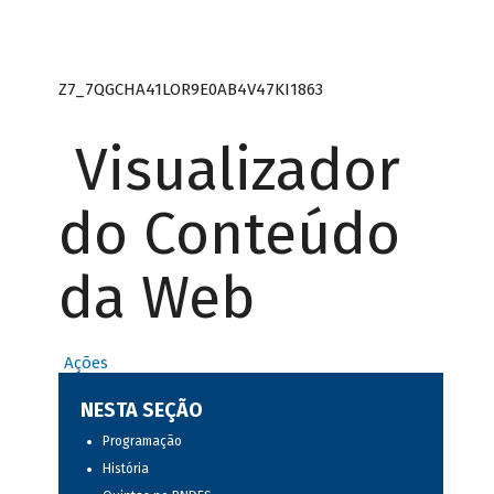
Z7_7QGCHA41LOR9E0AB4V47KI1863
Visualizador
do Conteúdo
da Web
Ações
NESTA SEÇÃO
Programação
História