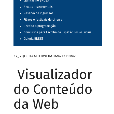
Quintas no BNDES
Sextas instrumentais
Reserva de ingressos
Filmes e festivais de cinema
Receba a programação
Concursos para Escolha de Espetáculos Musicais
Galeria BNDES
Z7_7QGCHA41LOR9E0AB4V47KI18M2
Visualizador
do Conteúdo
da Web