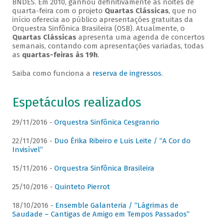
BNDES. Em 2010, ganhou definitivamente as noites de
quarta-feira com o projeto
Quartas Clássicas
, que no
início oferecia ao público apresentações gratuitas da
Orquestra Sinfônica Brasileira (OSB). Atualmente, o
Quartas Clássicas
apresenta uma agenda de concertos
semanais, contando com apresentações variadas, todas
as
quartas-feiras às 19h
.
Saiba como funciona a
reserva de ingressos
.
Espetáculos realizados
29/11/2016 -
Orquestra Sinfônica Cesgranrio
22/11/2016 -
Duo Érika Ribeiro e Luis Leite / “A Cor do
Invisível”
15/11/2016 -
Orquestra Sinfônica Brasileira
25/10/2016 -
Quinteto Pierrot
18/10/2016 -
Ensemble Galanteria / “Lágrimas de
Saudade – Cantigas de Amigo em Tempos Passados”