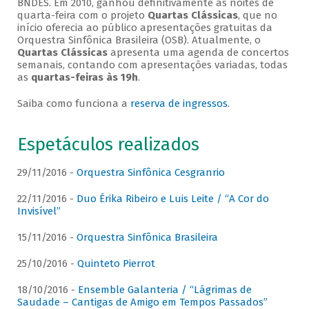
BNDES. Em 2010, ganhou definitivamente as noites de
quarta-feira com o projeto
Quartas Clássicas
, que no
início oferecia ao público apresentações gratuitas da
Orquestra Sinfônica Brasileira (OSB). Atualmente, o
Quartas Clássicas
apresenta uma agenda de concertos
semanais, contando com apresentações variadas, todas
as
quartas-feiras às 19h
.
Saiba como funciona a
reserva de ingressos
.
Espetáculos realizados
29/11/2016 -
Orquestra Sinfônica Cesgranrio
22/11/2016 -
Duo Érika Ribeiro e Luis Leite / “A Cor do
Invisível”
15/11/2016 -
Orquestra Sinfônica Brasileira
25/10/2016 -
Quinteto Pierrot
18/10/2016 -
Ensemble Galanteria / “Lágrimas de
Saudade – Cantigas de Amigo em Tempos Passados”