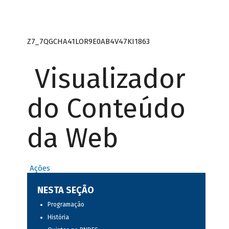
Z7_7QGCHA41LOR9E0AB4V47KI1863
Visualizador
do Conteúdo
da Web
Ações
NESTA SEÇÃO
Programação
História