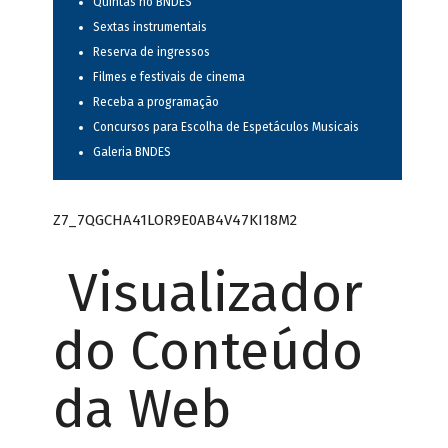
Quintas no BNDES
Sextas instrumentais
Reserva de ingressos
Filmes e festivais de cinema
Receba a programação
Concursos para Escolha de Espetáculos Musicais
Galeria BNDES
Z7_7QGCHA41LOR9E0AB4V47KI18M2
Visualizador
do Conteúdo
da Web