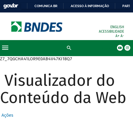
COMUNICA BR
ACESSO À INFORMAÇÃO
PARTI
ENGLISH
ACESSIBILIDADE
A+
A-
Busca
Z7_7QGCHA41LOR9E0AB4V47KI18Q7
Visualizador do
Conteúdo da Web
Ações