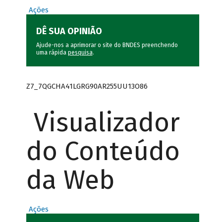
Ações
DÊ SUA OPINIÃO
Ajude-nos a aprimorar o site do BNDES preenchendo
uma rápida
pesquisa
.
Z7_7QGCHA41LGRG90AR255UU13O86
Visualizador
do Conteúdo
da Web
Ações