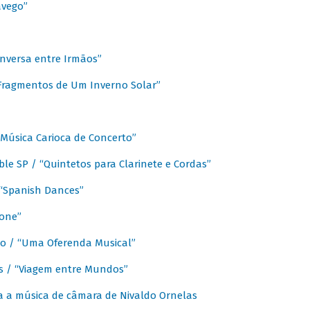
avego”
nversa entre Irmãos”
“Fragmentos de Um Inverno Solar”
Música Carioca de Concerto”
e SP / “Quintetos para Clarinete e Cordas”
/ “Spanish Dances”
fone”
lo / “Uma Oferenda Musical”
lis / “Viagem entre Mundos”
a a música de câmara de Nivaldo Ornelas