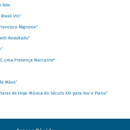
 Reis
rasil VIII”
rancisco Mignone”
reth Revisitado”
e”
sil, uma Presença Marcante"
 de Mãos”
ares de Hoje: Música do Século XXI para Voz e Piano”