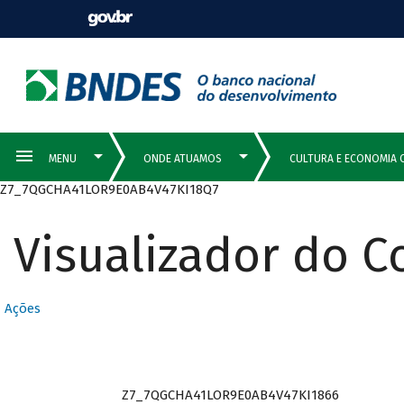
Z7_7QGCHA41LOR9E0AB4V47KI18Q7
Visualizador do 
Ações
Z7_7QGCHA41LOR9E0AB4V47KI1866