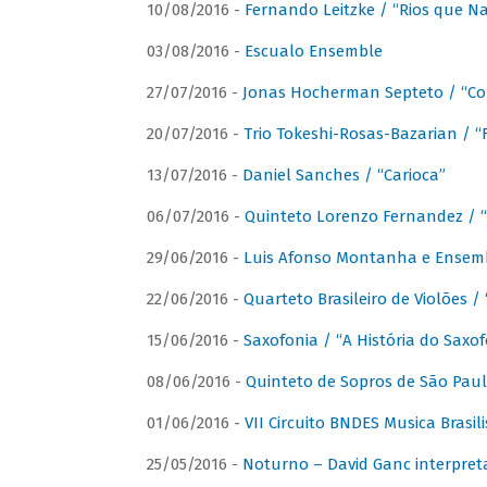
10/08/2016 -
Fernando Leitzke / “Rios que N
03/08/2016 -
Escualo Ensemble
27/07/2016 -
Jonas Hocherman Septeto / “Co
20/07/2016 -
Trio Tokeshi-Rosas-Bazarian / 
13/07/2016 -
Daniel Sanches / “Carioca”
06/07/2016 -
Quinteto Lorenzo Fernandez / “
29/06/2016 -
Luis Afonso Montanha e Ensembl
22/06/2016 -
Quarteto Brasileiro de Violões 
15/06/2016 -
Saxofonia / “A História do Saxo
08/06/2016 -
Quinteto de Sopros de São Pau
01/06/2016 -
VII Circuito BNDES Musica Brasi
25/05/2016 -
Noturno – David Ganc interpret