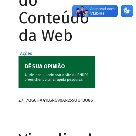
do
Conteúdo
da Web
Ações
DÊ SUA OPINIÃO
Ajude-nos a aprimorar o site do BNDES
preenchendo uma rápida
pesquisa
.
Z7_7QGCHA41LGRG90AR255UU13O86