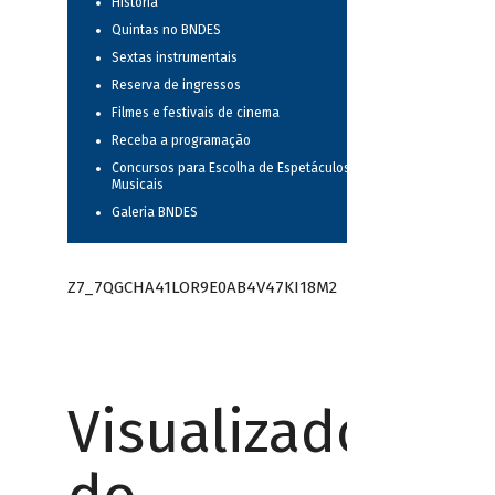
História
Quintas no BNDES
Sextas instrumentais
Reserva de ingressos
Filmes e festivais de cinema
Receba a programação
Concursos para Escolha de Espetáculos
Musicais
Galeria BNDES
Z7_7QGCHA41LOR9E0AB4V47KI18M2
Visualizador