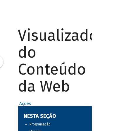
Visualizador
do
Conteúdo
da Web
Ações
NESTA SEÇÃO
Programação