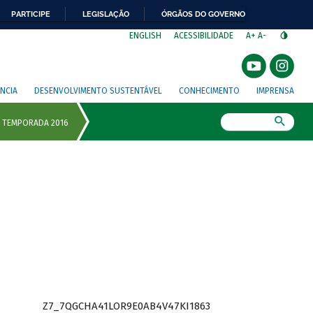
PARTICIPE
LEGISLAÇÃO
ÓRGÃOS DO GOVERNO
⁣
ENGLISH
ACESSIBILIDADE
A+
A-
NCIA
DESENVOLVIMENTO SUSTENTÁVEL
CONHECIMENTO
IMPRENSA
Busca
Z7_7QGCHA41LOR9E0AB4V47KI1863