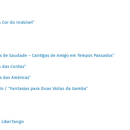
A Cor do Invisível”
as de Saudade – Cantigas de Amigo em Tempos Passados”
a das Cordas”
ca das Américas”
do / “Fantasias para Duas Violas da Gamba”
o LiberTango