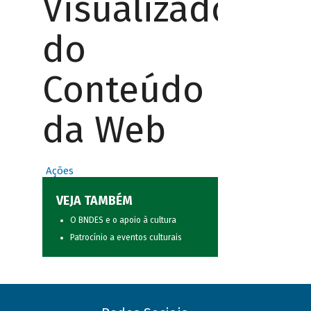
Visualizador
do
Conteúdo
da Web
Ações
VEJA TAMBÉM
O BNDES e o apoio à cultura
Patrocínio a eventos culturais