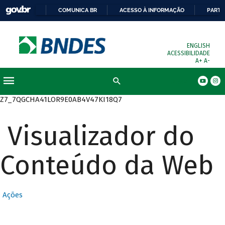
COMUNICA BR
ACESSO À INFORMAÇÃO
PARTI
ENGLISH
ACESSIBILIDADE
A+
A-
Busca
Z7_7QGCHA41LOR9E0AB4V47KI18Q7
Visualizador do
Conteúdo da Web
Ações