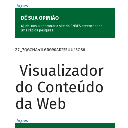
Ações
DÊ SUA OPINIÃO
Ajude-nos a aprimorar o site do BNDES preenchendo
uma rápida
pesquisa
.
Z7_7QGCHA41LGRG90AR255UU13O86
Visualizador
do Conteúdo
da Web
Ações