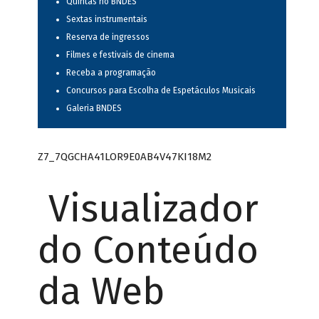
Quintas no BNDES
Sextas instrumentais
Reserva de ingressos
Filmes e festivais de cinema
Receba a programação
Concursos para Escolha de Espetáculos Musicais
Galeria BNDES
Z7_7QGCHA41LOR9E0AB4V47KI18M2
Visualizador
do Conteúdo
da Web