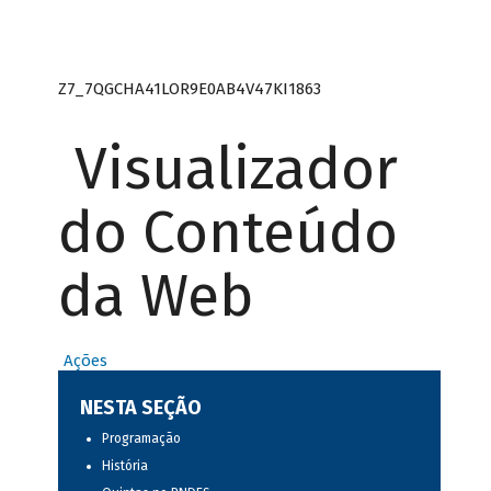
Z7_7QGCHA41LOR9E0AB4V47KI1863
Visualizador
do Conteúdo
da Web
Ações
NESTA SEÇÃO
Programação
História