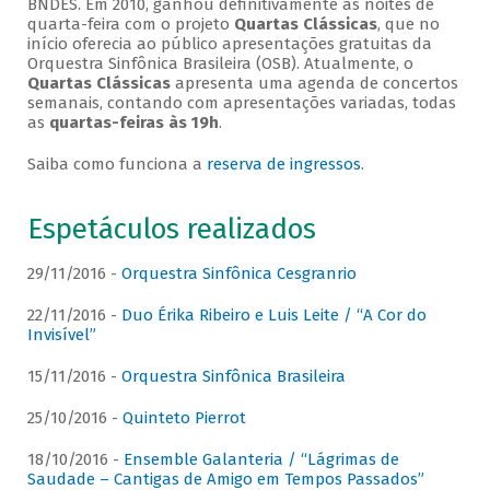
BNDES. Em 2010, ganhou definitivamente as noites de
quarta-feira com o projeto
Quartas Clássicas
, que no
início oferecia ao público apresentações gratuitas da
Orquestra Sinfônica Brasileira (OSB). Atualmente, o
Quartas Clássicas
apresenta uma agenda de concertos
semanais, contando com apresentações variadas, todas
as
quartas-feiras às 19h
.
Saiba como funciona a
reserva de ingressos
.
Espetáculos realizados
29/11/2016 -
Orquestra Sinfônica Cesgranrio
22/11/2016 -
Duo Érika Ribeiro e Luis Leite / “A Cor do
Invisível”
15/11/2016 -
Orquestra Sinfônica Brasileira
25/10/2016 -
Quinteto Pierrot
18/10/2016 -
Ensemble Galanteria / “Lágrimas de
Saudade – Cantigas de Amigo em Tempos Passados”