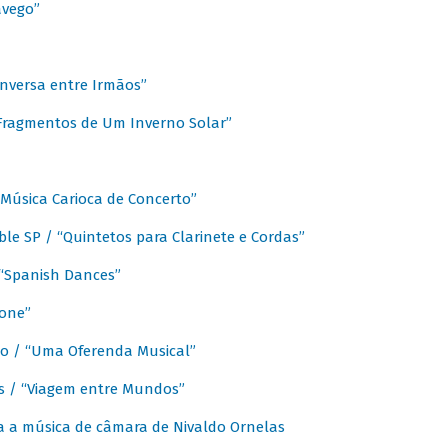
avego”
nversa entre Irmãos”
“Fragmentos de Um Inverno Solar”
Música Carioca de Concerto”
e SP / “Quintetos para Clarinete e Cordas”
/ “Spanish Dances”
fone”
lo / “Uma Oferenda Musical”
lis / “Viagem entre Mundos”
a a música de câmara de Nivaldo Ornelas