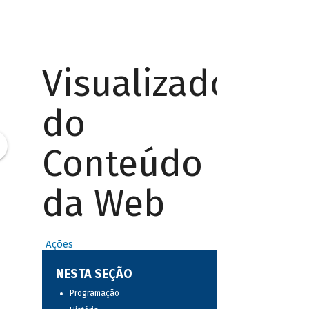
Visualizador
do
Conteúdo
da Web
Ações
NESTA SEÇÃO
Programação