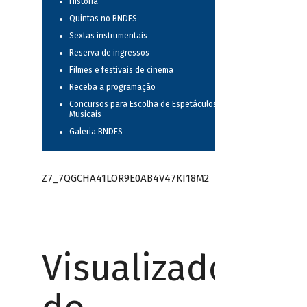
História
Quintas no BNDES
Sextas instrumentais
Reserva de ingressos
Filmes e festivais de cinema
Receba a programação
Concursos para Escolha de Espetáculos
Musicais
Galeria BNDES
Z7_7QGCHA41LOR9E0AB4V47KI18M2
Visualizador