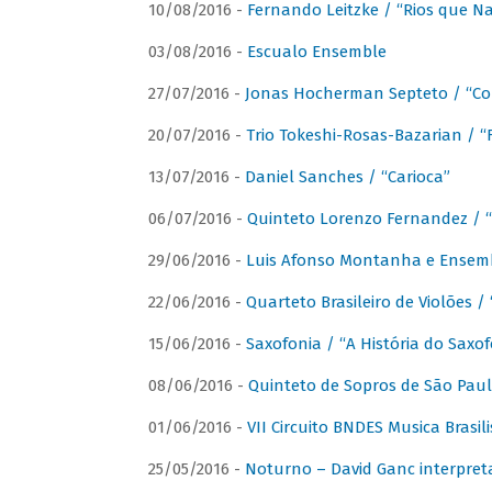
10/08/2016 -
Fernando Leitzke / “Rios que N
03/08/2016 -
Escualo Ensemble
27/07/2016 -
Jonas Hocherman Septeto / “Co
20/07/2016 -
Trio Tokeshi-Rosas-Bazarian / 
13/07/2016 -
Daniel Sanches / “Carioca”
06/07/2016 -
Quinteto Lorenzo Fernandez / “
29/06/2016 -
Luis Afonso Montanha e Ensembl
22/06/2016 -
Quarteto Brasileiro de Violões 
15/06/2016 -
Saxofonia / “A História do Saxo
08/06/2016 -
Quinteto de Sopros de São Pau
01/06/2016 -
VII Circuito BNDES Musica Brasi
25/05/2016 -
Noturno – David Ganc interpret