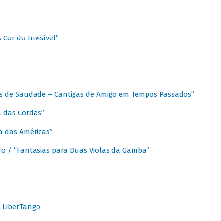
A Cor do Invisível”
as de Saudade – Cantigas de Amigo em Tempos Passados”
a das Cordas”
ca das Américas”
do / “Fantasias para Duas Violas da Gamba”
o LiberTango