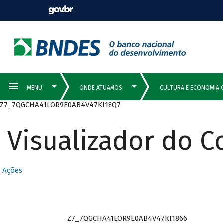
Z7_7QGCHA41LOR9E0AB4V47KI18Q7
Visualizador do 
Ações
Z7_7QGCHA41LOR9E0AB4V47KI1866