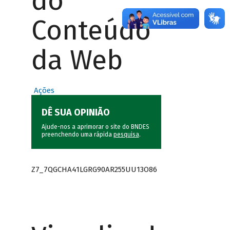
do
Conteúdo
da Web
Ações
DÊ SUA OPINIÃO
Ajude-nos a aprimorar o site do BNDES
preenchendo uma rápida
pesquisa
.
Z7_7QGCHA41LGRG90AR255UU13O86