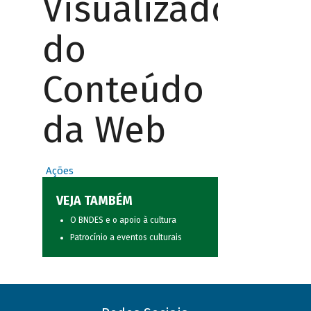
Visualizador
do
Conteúdo
da Web
Ações
VEJA TAMBÉM
O BNDES e o apoio à cultura
Patrocínio a eventos culturais