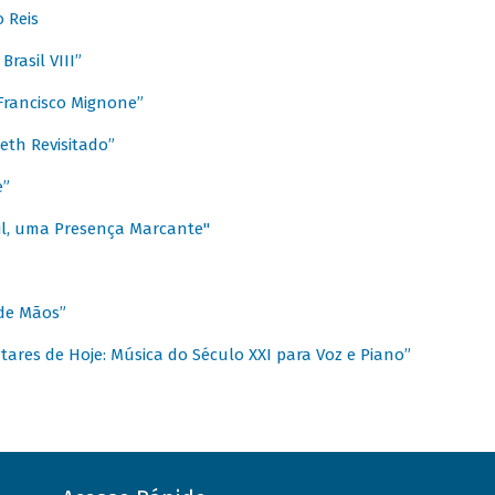
 Reis
rasil VIII”
rancisco Mignone”
reth Revisitado”
e”
sil, uma Presença Marcante"
 de Mãos”
ares de Hoje: Música do Século XXI para Voz e Piano”