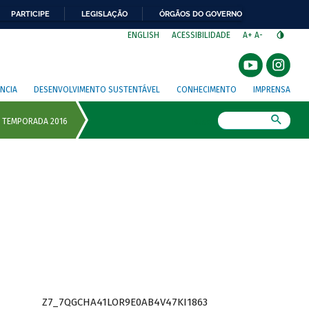
PARTICIPE
LEGISLAÇÃO
ÓRGÃOS DO GOVERNO
⁣
ENGLISH
ACESSIBILIDADE
A+
A-
NCIA
DESENVOLVIMENTO SUSTENTÁVEL
CONHECIMENTO
IMPRENSA
Busca
Z7_7QGCHA41LOR9E0AB4V47KI1863