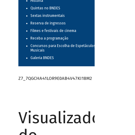
História
Quintas no BNDES
Sextas instrumentais
Reserva de ingressos
Filmes e festivais de cinema
Receba a programação
Concursos para Escolha de Espetáculos
Musicais
Galeria BNDES
Z7_7QGCHA41LOR9E0AB4V47KI18M2
Visualizador