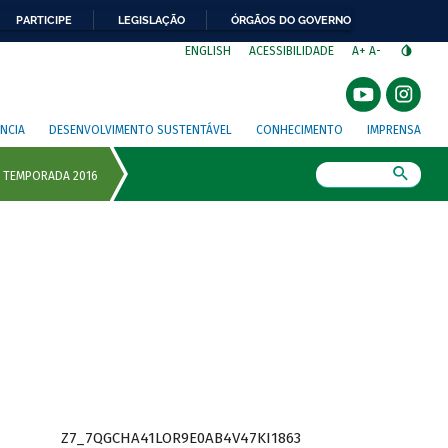
PARTICIPE
LEGISLAÇÃO
ÓRGÃOS DO GOVERNO
⁣
ENGLISH
ACESSIBILIDADE
A+
A-
NCIA
DESENVOLVIMENTO SUSTENTÁVEL
CONHECIMENTO
IMPRENSA
Busca
Z7_7QGCHA41LOR9E0AB4V47KI1863