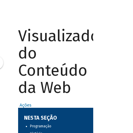
Visualizador
do
Conteúdo
da Web
Ações
NESTA SEÇÃO
Programação