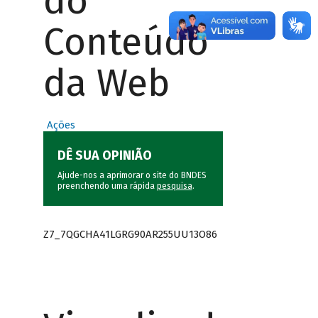
do
Conteúdo
da Web
Ações
DÊ SUA OPINIÃO
Ajude-nos a aprimorar o site do BNDES
preenchendo uma rápida
pesquisa
.
Z7_7QGCHA41LGRG90AR255UU13O86