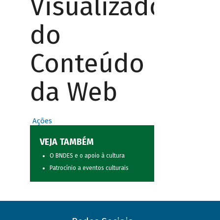
Visualizador
do
Conteúdo
da Web
Ações
VEJA TAMBÉM
O BNDES e o apoio à cultura
Patrocínio a eventos culturais