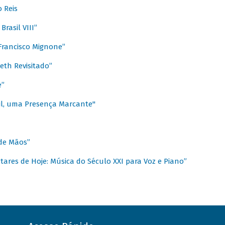
 Reis
rasil VIII”
rancisco Mignone”
reth Revisitado”
e”
sil, uma Presença Marcante"
 de Mãos”
ares de Hoje: Música do Século XXI para Voz e Piano”