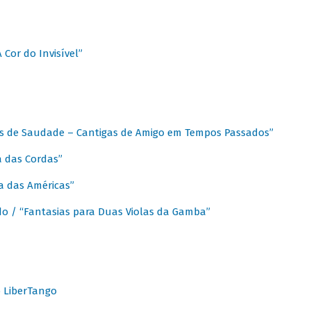
A Cor do Invisível”
as de Saudade – Cantigas de Amigo em Tempos Passados”
a das Cordas”
ca das Américas”
do / “Fantasias para Duas Violas da Gamba”
o LiberTango