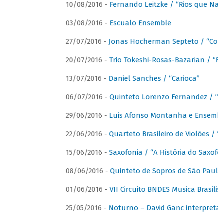
10/08/2016 -
Fernando Leitzke / “Rios que N
03/08/2016 -
Escualo Ensemble
27/07/2016 -
Jonas Hocherman Septeto / “Co
20/07/2016 -
Trio Tokeshi-Rosas-Bazarian / 
13/07/2016 -
Daniel Sanches / “Carioca”
06/07/2016 -
Quinteto Lorenzo Fernandez / “
29/06/2016 -
Luis Afonso Montanha e Ensembl
22/06/2016 -
Quarteto Brasileiro de Violões 
15/06/2016 -
Saxofonia / “A História do Saxo
08/06/2016 -
Quinteto de Sopros de São Pau
01/06/2016 -
VII Circuito BNDES Musica Brasi
25/05/2016 -
Noturno – David Ganc interpret