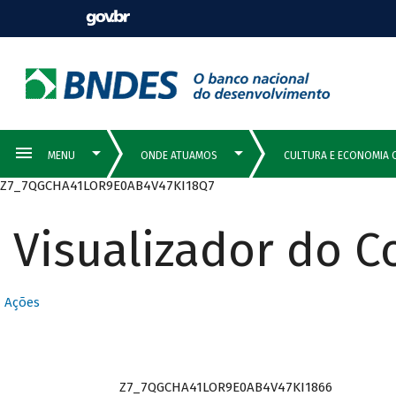
Z7_7QGCHA41LOR9E0AB4V47KI18Q7
Visualizador do 
Ações
Z7_7QGCHA41LOR9E0AB4V47KI1866