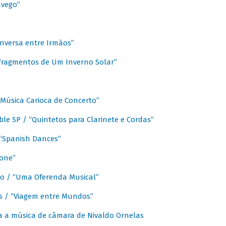
avego”
nversa entre Irmãos”
“Fragmentos de Um Inverno Solar”
Música Carioca de Concerto”
e SP / “Quintetos para Clarinete e Cordas”
/ “Spanish Dances”
fone”
lo / “Uma Oferenda Musical”
lis / “Viagem entre Mundos”
a a música de câmara de Nivaldo Ornelas