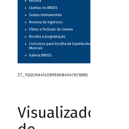
História
Quintas no BNDES
Sextas instrumentais
Reserva de ingressos
Filmes e festivais de cinema
Receba a programação
Concursos para Escolha de Espetáculos
Musicais
Galeria BNDES
Z7_7QGCHA41LOR9E0AB4V47KI18M2
Visualizador