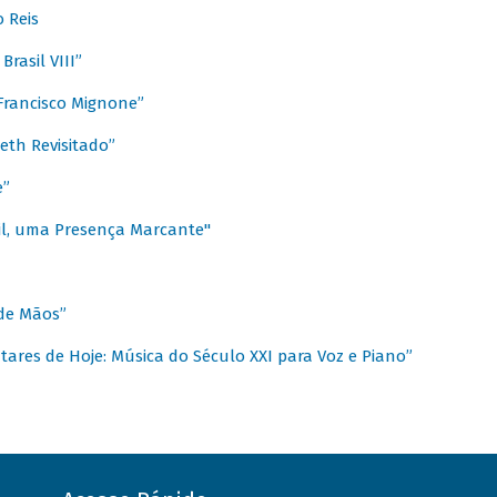
 Reis
rasil VIII”
rancisco Mignone”
reth Revisitado”
e”
sil, uma Presença Marcante"
 de Mãos”
ares de Hoje: Música do Século XXI para Voz e Piano”