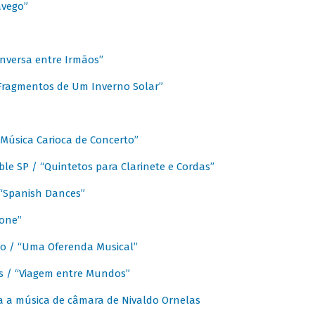
avego”
nversa entre Irmãos”
“Fragmentos de Um Inverno Solar”
Música Carioca de Concerto”
e SP / “Quintetos para Clarinete e Cordas”
/ “Spanish Dances”
fone”
lo / “Uma Oferenda Musical”
lis / “Viagem entre Mundos”
a a música de câmara de Nivaldo Ornelas