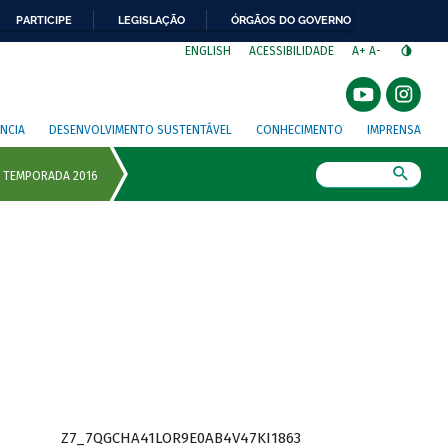
PARTICIPE
LEGISLAÇÃO
ÓRGÃOS DO GOVERNO
⁣
ENGLISH
ACESSIBILIDADE
A+
A-
NCIA
DESENVOLVIMENTO SUSTENTÁVEL
CONHECIMENTO
IMPRENSA
Busca
Z7_7QGCHA41LOR9E0AB4V47KI1863