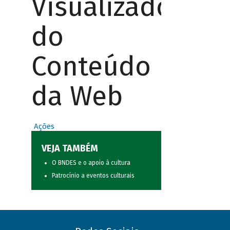
Visualizador
do
Conteúdo
da Web
Ações
VEJA TAMBÉM
O BNDES e o apoio à cultura
Patrocínio a eventos culturais