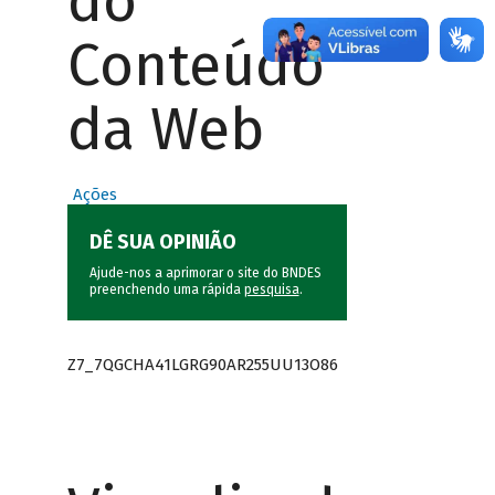
do
Conteúdo
da Web
Ações
DÊ SUA OPINIÃO
Ajude-nos a aprimorar o site do BNDES
preenchendo uma rápida
pesquisa
.
Z7_7QGCHA41LGRG90AR255UU13O86