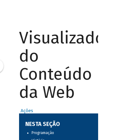
Visualizador
do
Conteúdo
da Web
Ações
NESTA SEÇÃO
Programação