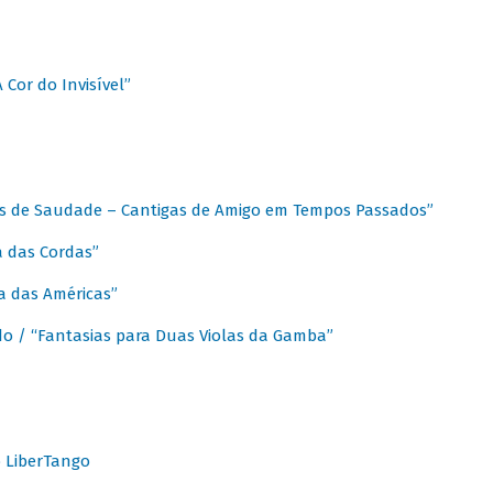
A Cor do Invisível”
as de Saudade – Cantigas de Amigo em Tempos Passados”
a das Cordas”
ca das Américas”
do / “Fantasias para Duas Violas da Gamba”
o LiberTango