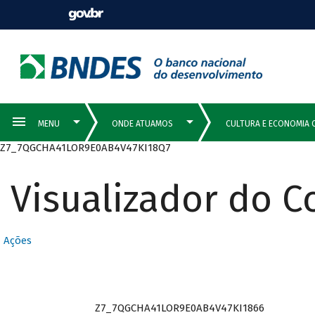
Z7_7QGCHA41LOR9E0AB4V47KI18Q7
Visualizador do 
Ações
Z7_7QGCHA41LOR9E0AB4V47KI1866