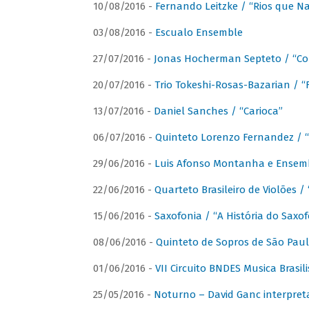
10/08/2016 -
Fernando Leitzke / “Rios que N
03/08/2016 -
Escualo Ensemble
27/07/2016 -
Jonas Hocherman Septeto / “Co
20/07/2016 -
Trio Tokeshi-Rosas-Bazarian / 
13/07/2016 -
Daniel Sanches / “Carioca”
06/07/2016 -
Quinteto Lorenzo Fernandez / “
29/06/2016 -
Luis Afonso Montanha e Ensembl
22/06/2016 -
Quarteto Brasileiro de Violões 
15/06/2016 -
Saxofonia / “A História do Saxo
08/06/2016 -
Quinteto de Sopros de São Pau
01/06/2016 -
VII Circuito BNDES Musica Brasi
25/05/2016 -
Noturno – David Ganc interpret