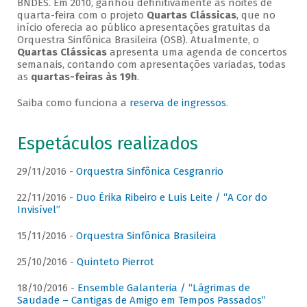
BNDES. Em 2010, ganhou definitivamente as noites de
quarta-feira com o projeto
Quartas Clássicas
, que no
início oferecia ao público apresentações gratuitas da
Orquestra Sinfônica Brasileira (OSB). Atualmente, o
Quartas Clássicas
apresenta uma agenda de concertos
semanais, contando com apresentações variadas, todas
as
quartas-feiras às 19h
.
Saiba como funciona a
reserva de ingressos
.
Espetáculos realizados
29/11/2016 -
Orquestra Sinfônica Cesgranrio
22/11/2016 -
Duo Érika Ribeiro e Luis Leite / “A Cor do
Invisível”
15/11/2016 -
Orquestra Sinfônica Brasileira
25/10/2016 -
Quinteto Pierrot
18/10/2016 -
Ensemble Galanteria / “Lágrimas de
Saudade – Cantigas de Amigo em Tempos Passados”