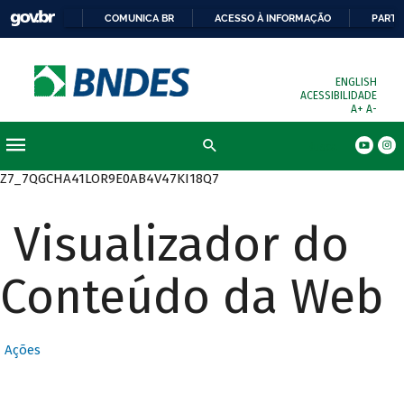
COMUNICA BR
ACESSO À INFORMAÇÃO
PARTI
ENGLISH
ACESSIBILIDADE
A+
A-
Busca
Z7_7QGCHA41LOR9E0AB4V47KI18Q7
Visualizador do
Conteúdo da Web
Ações