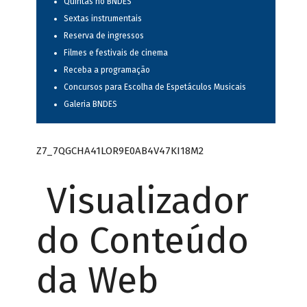
Quintas no BNDES
Sextas instrumentais
Reserva de ingressos
Filmes e festivais de cinema
Receba a programação
Concursos para Escolha de Espetáculos Musicais
Galeria BNDES
Z7_7QGCHA41LOR9E0AB4V47KI18M2
Visualizador
do Conteúdo
da Web