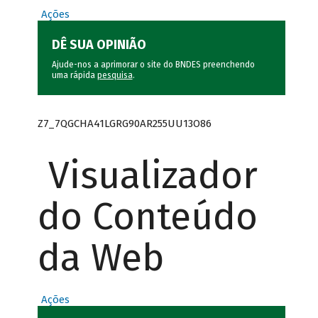
Ações
DÊ SUA OPINIÃO
Ajude-nos a aprimorar o site do BNDES preenchendo
uma rápida
pesquisa
.
Z7_7QGCHA41LGRG90AR255UU13O86
Visualizador
do Conteúdo
da Web
Ações