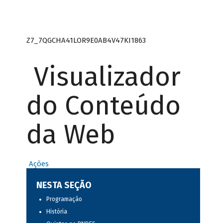
Z7_7QGCHA41LOR9E0AB4V47KI1863
Visualizador
do Conteúdo
da Web
Ações
NESTA SEÇÃO
Programação
História