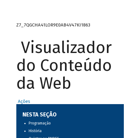
Z7_7QGCHA41LOR9E0AB4V47KI1863
Visualizador
do Conteúdo
da Web
Ações
NESTA SEÇÃO
Programação
História