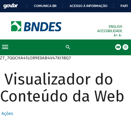
COMUNICA BR
ACESSO À INFORMAÇÃO
PARTI
ENGLISH
ACESSIBILIDADE
A+
A-
Busca
Z7_7QGCHA41LOR9E0AB4V47KI18Q7
Visualizador do
Conteúdo da Web
Ações