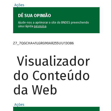
Ações
DÊ SUA OPINIÃO
Ajude-nos a aprimorar o site do BNDES preenchendo
uma rápida
pesquisa
.
Z7_7QGCHA41LGRG90AR255UU13O86
Visualizador
do Conteúdo
da Web
Ações