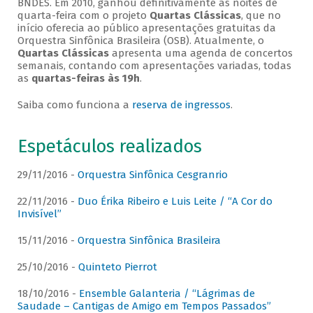
BNDES. Em 2010, ganhou definitivamente as noites de
quarta-feira com o projeto
Quartas Clássicas
, que no
início oferecia ao público apresentações gratuitas da
Orquestra Sinfônica Brasileira (OSB). Atualmente, o
Quartas Clássicas
apresenta uma agenda de concertos
semanais, contando com apresentações variadas, todas
as
quartas-feiras às 19h
.
Saiba como funciona a
reserva de ingressos
.
Espetáculos realizados
29/11/2016 -
Orquestra Sinfônica Cesgranrio
22/11/2016 -
Duo Érika Ribeiro e Luis Leite / “A Cor do
Invisível”
15/11/2016 -
Orquestra Sinfônica Brasileira
25/10/2016 -
Quinteto Pierrot
18/10/2016 -
Ensemble Galanteria / “Lágrimas de
Saudade – Cantigas de Amigo em Tempos Passados”