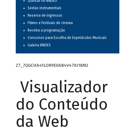
Quintas no BNDES
Sextas instrumentais
Reserva de ingressos
Filmes e festivais de cinema
Receba a programação
Concursos para Escolha de Espetáculos Musicais
Galeria BNDES
Z7_7QGCHA41LOR9E0AB4V47KI18M2
Visualizador
do Conteúdo
da Web