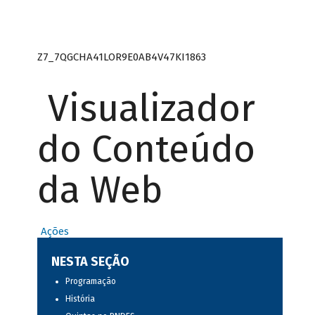
Z7_7QGCHA41LOR9E0AB4V47KI1863
Visualizador
do Conteúdo
da Web
Ações
NESTA SEÇÃO
Programação
História