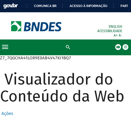
COMUNICA BR
ACESSO À INFORMAÇÃO
PARTI
ENGLISH
ACESSIBILIDADE
A+
A-
Busca
Z7_7QGCHA41LOR9E0AB4V47KI18Q7
Visualizador do
Conteúdo da Web
Ações