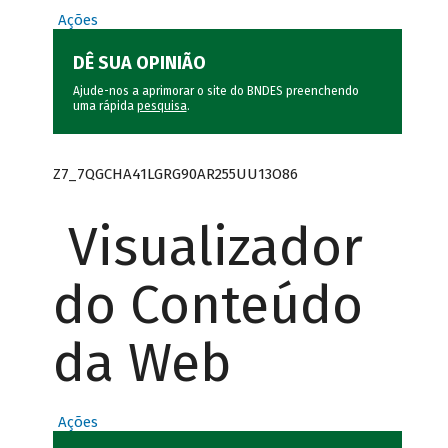
Ações
DÊ SUA OPINIÃO
Ajude-nos a aprimorar o site do BNDES preenchendo
uma rápida
pesquisa
.
Z7_7QGCHA41LGRG90AR255UU13O86
Visualizador
do Conteúdo
da Web
Ações