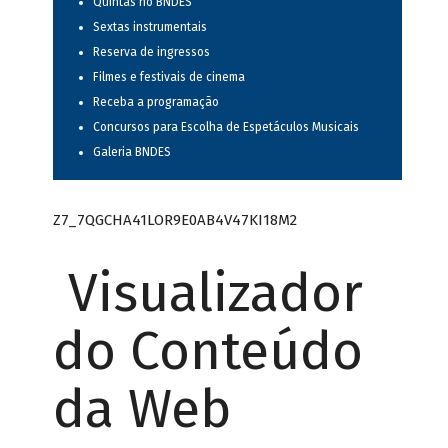
Quintas no BNDES
Sextas instrumentais
Reserva de ingressos
Filmes e festivais de cinema
Receba a programação
Concursos para Escolha de Espetáculos Musicais
Galeria BNDES
Z7_7QGCHA41LOR9E0AB4V47KI18M2
Visualizador
do Conteúdo
da Web