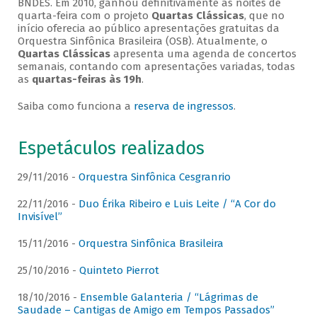
BNDES. Em 2010, ganhou definitivamente as noites de
quarta-feira com o projeto
Quartas Clássicas
, que no
início oferecia ao público apresentações gratuitas da
Orquestra Sinfônica Brasileira (OSB). Atualmente, o
Quartas Clássicas
apresenta uma agenda de concertos
semanais, contando com apresentações variadas, todas
as
quartas-feiras às 19h
.
Saiba como funciona a
reserva de ingressos
.
Espetáculos realizados
29/11/2016 -
Orquestra Sinfônica Cesgranrio
22/11/2016 -
Duo Érika Ribeiro e Luis Leite / “A Cor do
Invisível”
15/11/2016 -
Orquestra Sinfônica Brasileira
25/10/2016 -
Quinteto Pierrot
18/10/2016 -
Ensemble Galanteria / “Lágrimas de
Saudade – Cantigas de Amigo em Tempos Passados”