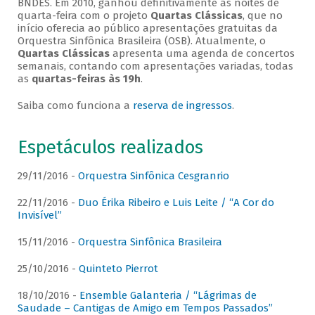
BNDES. Em 2010, ganhou definitivamente as noites de
quarta-feira com o projeto
Quartas Clássicas
, que no
início oferecia ao público apresentações gratuitas da
Orquestra Sinfônica Brasileira (OSB). Atualmente, o
Quartas Clássicas
apresenta uma agenda de concertos
semanais, contando com apresentações variadas, todas
as
quartas-feiras às 19h
.
Saiba como funciona a
reserva de ingressos
.
Espetáculos realizados
29/11/2016 -
Orquestra Sinfônica Cesgranrio
22/11/2016 -
Duo Érika Ribeiro e Luis Leite / “A Cor do
Invisível”
15/11/2016 -
Orquestra Sinfônica Brasileira
25/10/2016 -
Quinteto Pierrot
18/10/2016 -
Ensemble Galanteria / “Lágrimas de
Saudade – Cantigas de Amigo em Tempos Passados”