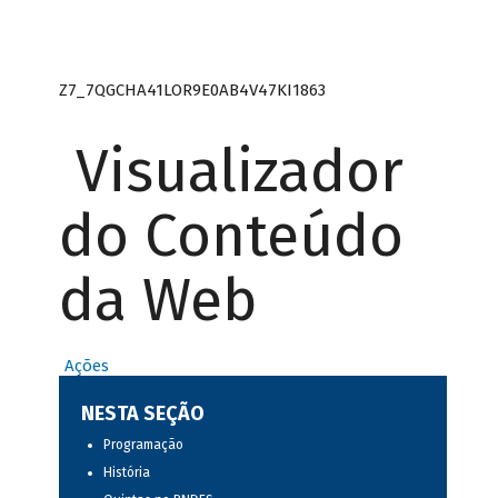
Z7_7QGCHA41LOR9E0AB4V47KI1863
Visualizador
do Conteúdo
da Web
Ações
NESTA SEÇÃO
Programação
História