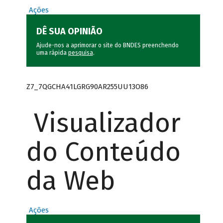
Ações
DÊ SUA OPINIÃO
Ajude-nos a aprimorar o site do BNDES preenchendo
uma rápida
pesquisa
.
Z7_7QGCHA41LGRG90AR255UU13O86
Visualizador
do Conteúdo
da Web
Ações