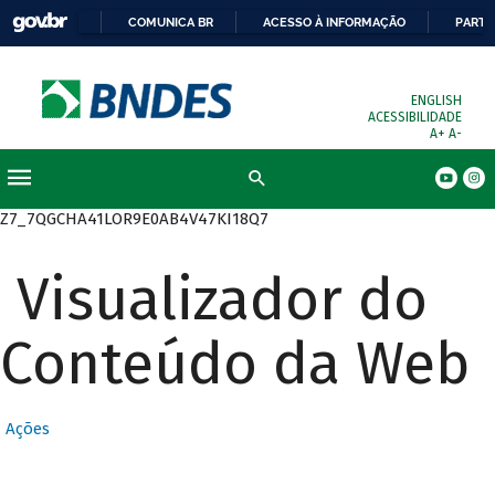
COMUNICA BR
ACESSO À INFORMAÇÃO
PARTI
ENGLISH
ACESSIBILIDADE
A+
A-
Busca
Z7_7QGCHA41LOR9E0AB4V47KI18Q7
Visualizador do
Conteúdo da Web
Ações