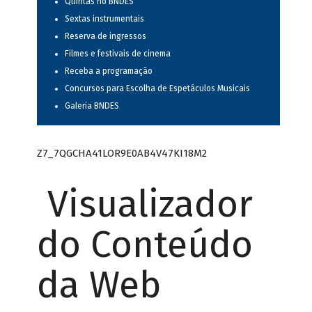
Quintas no BNDES
Sextas instrumentais
Reserva de ingressos
Filmes e festivais de cinema
Receba a programação
Concursos para Escolha de Espetáculos Musicais
Galeria BNDES
Z7_7QGCHA41LOR9E0AB4V47KI18M2
Visualizador
do Conteúdo
da Web