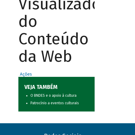
Visualizador
do
Conteúdo
da Web
Ações
VEJA TAMBÉM
O BNDES e o apoio à cultura
Patrocínio a eventos culturais