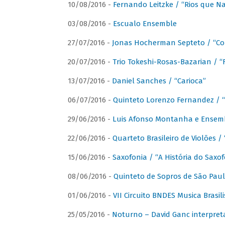
10/08/2016 -
Fernando Leitzke / “Rios que N
03/08/2016 -
Escualo Ensemble
27/07/2016 -
Jonas Hocherman Septeto / “Co
20/07/2016 -
Trio Tokeshi-Rosas-Bazarian / 
13/07/2016 -
Daniel Sanches / “Carioca”
06/07/2016 -
Quinteto Lorenzo Fernandez / “
29/06/2016 -
Luis Afonso Montanha e Ensembl
22/06/2016 -
Quarteto Brasileiro de Violões 
15/06/2016 -
Saxofonia / “A História do Saxo
08/06/2016 -
Quinteto de Sopros de São Pau
01/06/2016 -
VII Circuito BNDES Musica Brasi
25/05/2016 -
Noturno – David Ganc interpret