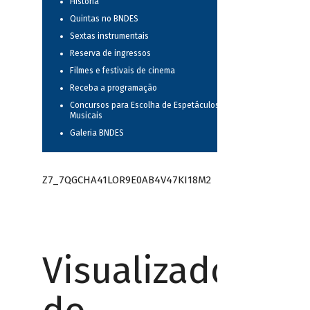
História
Quintas no BNDES
Sextas instrumentais
Reserva de ingressos
Filmes e festivais de cinema
Receba a programação
Concursos para Escolha de Espetáculos
Musicais
Galeria BNDES
Z7_7QGCHA41LOR9E0AB4V47KI18M2
Visualizador