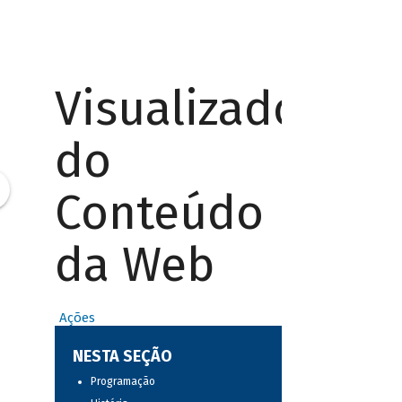
Visualizador
do
Conteúdo
da Web
Ações
NESTA SEÇÃO
Programação