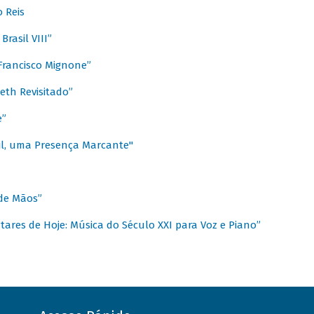
 Reis
rasil VIII”
rancisco Mignone”
reth Revisitado”
e”
sil, uma Presença Marcante"
 de Mãos”
ares de Hoje: Música do Século XXI para Voz e Piano”