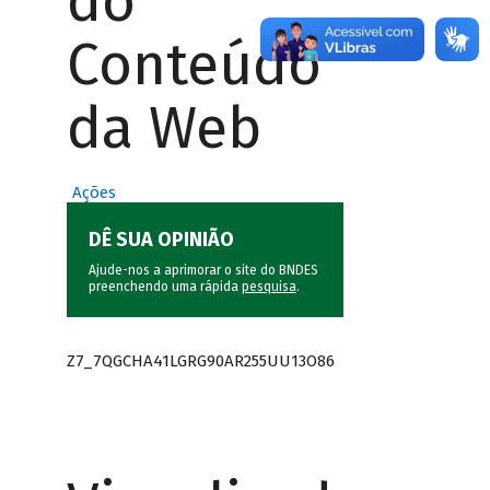
do
Conteúdo
da Web
Ações
DÊ SUA OPINIÃO
Ajude-nos a aprimorar o site do BNDES
preenchendo uma rápida
pesquisa
.
Z7_7QGCHA41LGRG90AR255UU13O86