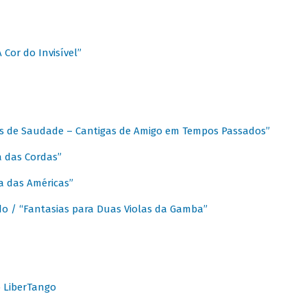
A Cor do Invisível”
as de Saudade – Cantigas de Amigo em Tempos Passados”
a das Cordas”
ca das Américas”
do / “Fantasias para Duas Violas da Gamba”
o LiberTango