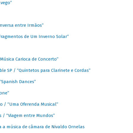
avego”
nversa entre Irmãos”
“Fragmentos de Um Inverno Solar”
Música Carioca de Concerto”
e SP / “Quintetos para Clarinete e Cordas”
/ “Spanish Dances”
fone”
lo / “Uma Oferenda Musical”
lis / “Viagem entre Mundos”
a a música de câmara de Nivaldo Ornelas