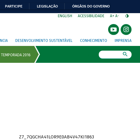
PARTICIPE
LEGISLAÇÃO
ÓRGÃOS DO GOVERNO
⁣
ENGLISH
ACESSIBILIDADE
A+
A-
NCIA
DESENVOLVIMENTO SUSTENTÁVEL
CONHECIMENTO
IMPRENSA
Busca
Z7_7QGCHA41LOR9E0AB4V47KI1863