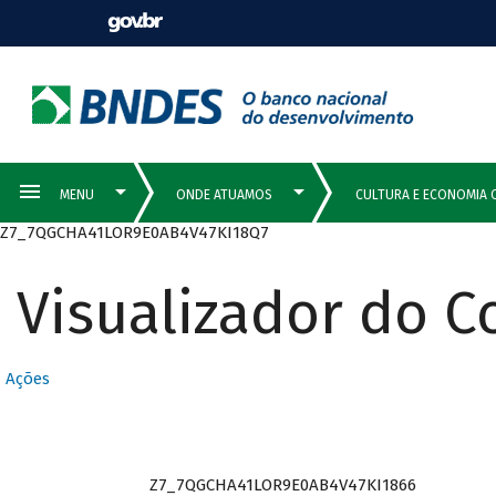
Z7_7QGCHA41LOR9E0AB4V47KI18Q7
Visualizador do 
Ações
Z7_7QGCHA41LOR9E0AB4V47KI1866