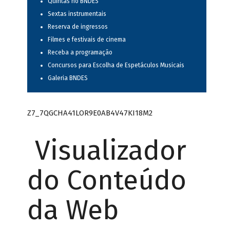
Quintas no BNDES
Sextas instrumentais
Reserva de ingressos
Filmes e festivais de cinema
Receba a programação
Concursos para Escolha de Espetáculos Musicais
Galeria BNDES
Z7_7QGCHA41LOR9E0AB4V47KI18M2
Visualizador
do Conteúdo
da Web