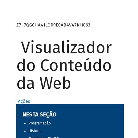
Z7_7QGCHA41LOR9E0AB4V47KI1863
Visualizador
do Conteúdo
da Web
Ações
NESTA SEÇÃO
Programação
História