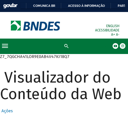
COMUNICA BR
ACESSO À INFORMAÇÃO
PARTI
ENGLISH
ACESSIBILIDADE
A+
A-
Busca
Z7_7QGCHA41LOR9E0AB4V47KI18Q7
Visualizador do
Conteúdo da Web
Ações