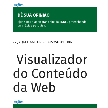
Ações
DÊ SUA OPINIÃO
Ajude-nos a aprimorar o site do BNDES preenchendo
uma rápida
pesquisa
.
Z7_7QGCHA41LGRG90AR255UU13O86
Visualizador
do Conteúdo
da Web
Ações