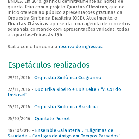
BNDES. Em 2010, ganhou definitivamente as noites de
quarta-feira com o projeto
Quartas Clássicas
, que no
início oferecia ao público apresentações gratuitas da
Orquestra Sinfônica Brasileira (OSB). Atualmente, o
Quartas Clássicas
apresenta uma agenda de concertos
semanais, contando com apresentações variadas, todas
as
quartas-feiras às 19h
.
Saiba como funciona a
reserva de ingressos
.
Espetáculos realizados
29/11/2016 -
Orquestra Sinfônica Cesgranrio
22/11/2016 -
Duo Érika Ribeiro e Luis Leite / “A Cor do
Invisível”
15/11/2016 -
Orquestra Sinfônica Brasileira
25/10/2016 -
Quinteto Pierrot
18/10/2016 -
Ensemble Galanteria / “Lágrimas de
Saudade – Cantigas de Amigo em Tempos Passados”