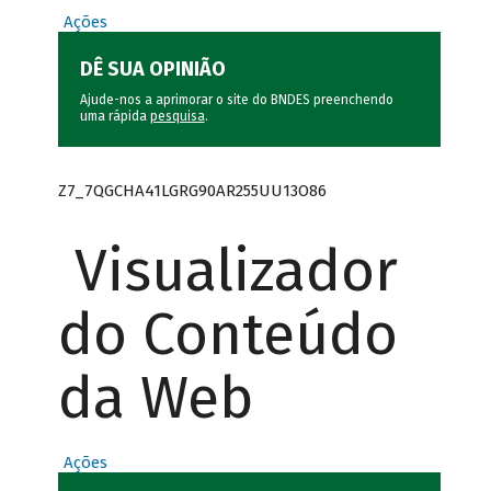
Ações
DÊ SUA OPINIÃO
Ajude-nos a aprimorar o site do BNDES preenchendo
uma rápida
pesquisa
.
Z7_7QGCHA41LGRG90AR255UU13O86
Visualizador
do Conteúdo
da Web
Ações