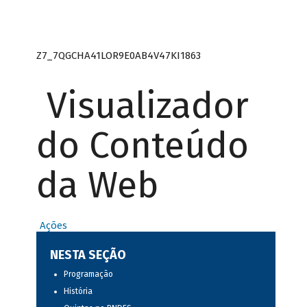
Z7_7QGCHA41LOR9E0AB4V47KI1863
Visualizador
do Conteúdo
da Web
Ações
NESTA SEÇÃO
Programação
História