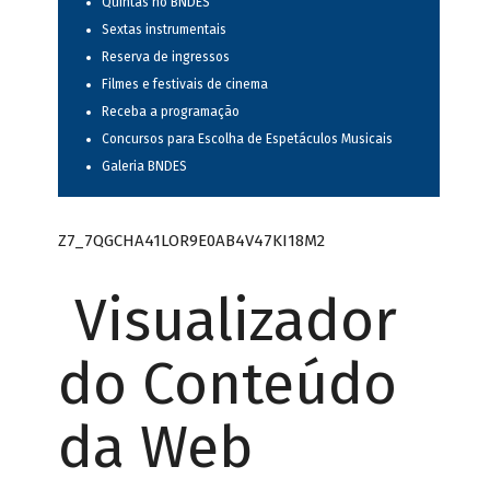
Quintas no BNDES
Sextas instrumentais
Reserva de ingressos
Filmes e festivais de cinema
Receba a programação
Concursos para Escolha de Espetáculos Musicais
Galeria BNDES
Z7_7QGCHA41LOR9E0AB4V47KI18M2
Visualizador
do Conteúdo
da Web