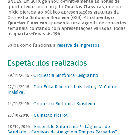
BNDES. Em 2010, ganhou definitivamente as noites de
quarta-feira com o projeto
Quartas Clássicas
, que no
início oferecia ao público apresentações gratuitas da
Orquestra Sinfônica Brasileira (OSB). Atualmente, o
Quartas Clássicas
apresenta uma agenda de concertos
semanais, contando com apresentações variadas, todas
as
quartas-feiras às 19h
.
Saiba como funciona a
reserva de ingressos
.
Espetáculos realizados
29/11/2016 -
Orquestra Sinfônica Cesgranrio
22/11/2016 -
Duo Érika Ribeiro e Luis Leite / “A Cor do
Invisível”
15/11/2016 -
Orquestra Sinfônica Brasileira
25/10/2016 -
Quinteto Pierrot
18/10/2016 -
Ensemble Galanteria / “Lágrimas de
Saudade – Cantigas de Amigo em Tempos Passados”