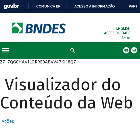
COMUNICA BR
ACESSO À INFORMAÇÃO
PARTI
ENGLISH
ACESSIBILIDADE
A+
A-
Busca
Z7_7QGCHA41LOR9E0AB4V47KI18Q7
Visualizador do
Conteúdo da Web
Ações