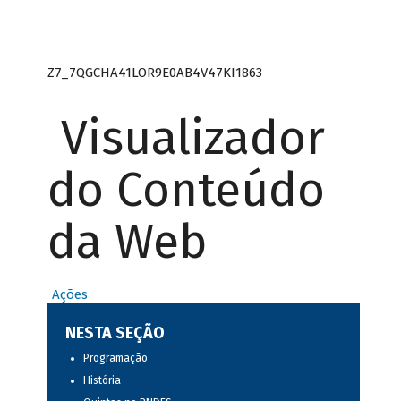
Z7_7QGCHA41LOR9E0AB4V47KI1863
Visualizador
do Conteúdo
da Web
Ações
NESTA SEÇÃO
Programação
História