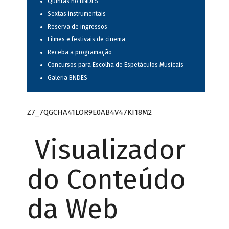
Quintas no BNDES
Sextas instrumentais
Reserva de ingressos
Filmes e festivais de cinema
Receba a programação
Concursos para Escolha de Espetáculos Musicais
Galeria BNDES
Z7_7QGCHA41LOR9E0AB4V47KI18M2
Visualizador
do Conteúdo
da Web