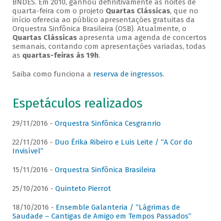
BNDES. Em 2010, ganhou definitivamente as noites de
quarta-feira com o projeto
Quartas Clássicas
, que no
início oferecia ao público apresentações gratuitas da
Orquestra Sinfônica Brasileira (OSB). Atualmente, o
Quartas Clássicas
apresenta uma agenda de concertos
semanais, contando com apresentações variadas, todas
as
quartas-feiras às 19h
.
Saiba como funciona a
reserva de ingressos
.
Espetáculos realizados
29/11/2016 -
Orquestra Sinfônica Cesgranrio
22/11/2016 -
Duo Érika Ribeiro e Luis Leite / “A Cor do
Invisível”
15/11/2016 -
Orquestra Sinfônica Brasileira
25/10/2016 -
Quinteto Pierrot
18/10/2016 -
Ensemble Galanteria / “Lágrimas de
Saudade – Cantigas de Amigo em Tempos Passados”