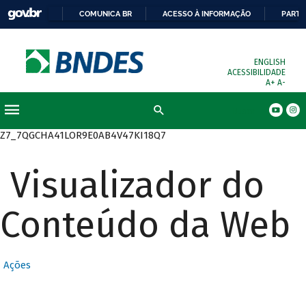
COMUNICA BR
ACESSO À INFORMAÇÃO
PARTI
ENGLISH
ACESSIBILIDADE
A+
A-
Busca
Z7_7QGCHA41LOR9E0AB4V47KI18Q7
Visualizador do
Conteúdo da Web
Ações