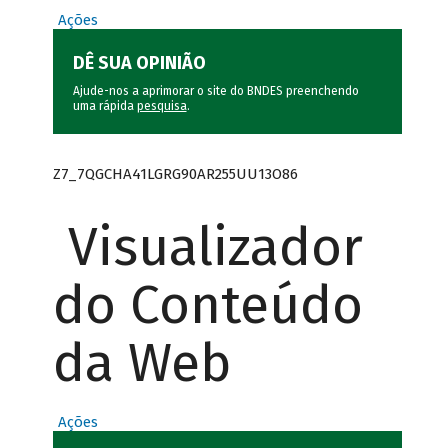
Ações
DÊ SUA OPINIÃO
Ajude-nos a aprimorar o site do BNDES preenchendo
uma rápida
pesquisa
.
Z7_7QGCHA41LGRG90AR255UU13O86
Visualizador
do Conteúdo
da Web
Ações