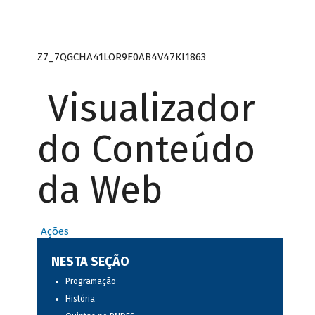
Z7_7QGCHA41LOR9E0AB4V47KI1863
Visualizador
do Conteúdo
da Web
Ações
NESTA SEÇÃO
Programação
História