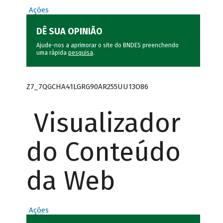
Ações
DÊ SUA OPINIÃO
Ajude-nos a aprimorar o site do BNDES preenchendo
uma rápida
pesquisa
.
Z7_7QGCHA41LGRG90AR255UU13O86
Visualizador
do Conteúdo
da Web
Ações