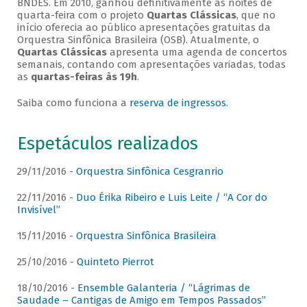
BNDES. Em 2010, ganhou definitivamente as noites de
quarta-feira com o projeto
Quartas Clássicas
, que no
início oferecia ao público apresentações gratuitas da
Orquestra Sinfônica Brasileira (OSB). Atualmente, o
Quartas Clássicas
apresenta uma agenda de concertos
semanais, contando com apresentações variadas, todas
as
quartas-feiras às 19h
.
Saiba como funciona a
reserva de ingressos
.
Espetáculos realizados
29/11/2016 -
Orquestra Sinfônica Cesgranrio
22/11/2016 -
Duo Érika Ribeiro e Luis Leite / “A Cor do
Invisível”
15/11/2016 -
Orquestra Sinfônica Brasileira
25/10/2016 -
Quinteto Pierrot
18/10/2016 -
Ensemble Galanteria / “Lágrimas de
Saudade – Cantigas de Amigo em Tempos Passados”