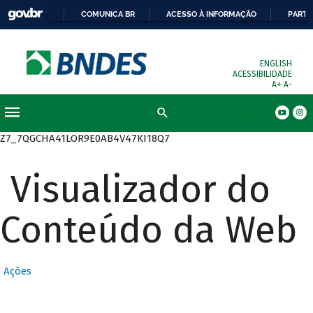
COMUNICA BR
ACESSO À INFORMAÇÃO
PARTI
ENGLISH
ACESSIBILIDADE
A+
A-
Busca
Z7_7QGCHA41LOR9E0AB4V47KI18Q7
Visualizador do
Conteúdo da Web
Ações