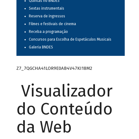
Quintas no BNDES
Sextas instrumentais
Reserva de ingressos
Filmes e festivais de cinema
Receba a programação
Concursos para Escolha de Espetáculos Musicais
Galeria BNDES
Z7_7QGCHA41LOR9E0AB4V47KI18M2
Visualizador
do Conteúdo
da Web