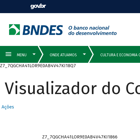
Z7_7QGCHA41LOR9E0AB4V47KI18Q7
Visualizador do 
Ações
Z7_7QGCHA41LOR9E0AB4V47KI1866