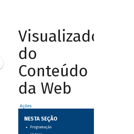
Visualizador
do
Conteúdo
da Web
Ações
NESTA SEÇÃO
Programação