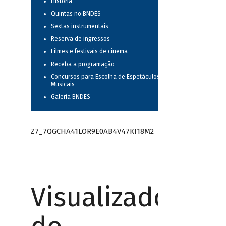
História
Quintas no BNDES
Sextas instrumentais
Reserva de ingressos
Filmes e festivais de cinema
Receba a programação
Concursos para Escolha de Espetáculos
Musicais
Galeria BNDES
Z7_7QGCHA41LOR9E0AB4V47KI18M2
Visualizador