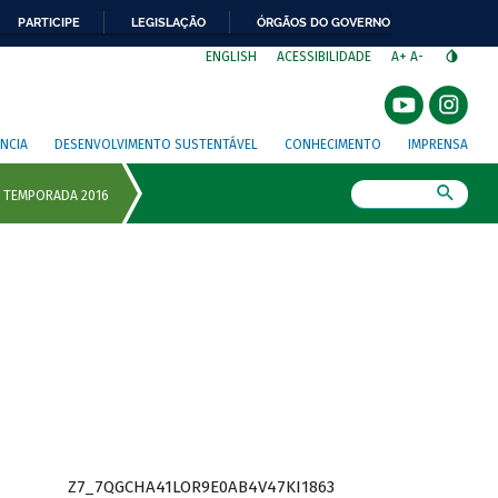
PARTICIPE
LEGISLAÇÃO
ÓRGÃOS DO GOVERNO
⁣
ENGLISH
ACESSIBILIDADE
A+
A-
NCIA
DESENVOLVIMENTO SUSTENTÁVEL
CONHECIMENTO
IMPRENSA
Busca
Z7_7QGCHA41LOR9E0AB4V47KI1863