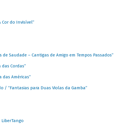
A Cor do Invisível”
as de Saudade – Cantigas de Amigo em Tempos Passados”
a das Cordas”
ca das Américas”
do / “Fantasias para Duas Violas da Gamba”
o LiberTango