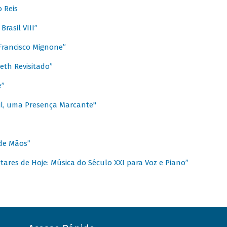
 Reis
rasil VIII”
rancisco Mignone”
reth Revisitado”
e”
sil, uma Presença Marcante"
 de Mãos”
ares de Hoje: Música do Século XXI para Voz e Piano”