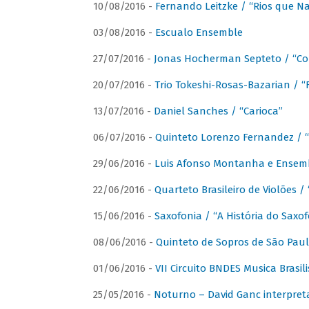
10/08/2016 -
Fernando Leitzke / “Rios que N
03/08/2016 -
Escualo Ensemble
27/07/2016 -
Jonas Hocherman Septeto / “Co
20/07/2016 -
Trio Tokeshi-Rosas-Bazarian / 
13/07/2016 -
Daniel Sanches / “Carioca”
06/07/2016 -
Quinteto Lorenzo Fernandez / “
29/06/2016 -
Luis Afonso Montanha e Ensembl
22/06/2016 -
Quarteto Brasileiro de Violões 
15/06/2016 -
Saxofonia / “A História do Saxo
08/06/2016 -
Quinteto de Sopros de São Pau
01/06/2016 -
VII Circuito BNDES Musica Brasi
25/05/2016 -
Noturno – David Ganc interpret