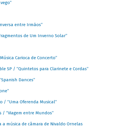
avego”
nversa entre Irmãos”
“Fragmentos de Um Inverno Solar”
Música Carioca de Concerto”
e SP / “Quintetos para Clarinete e Cordas”
/ “Spanish Dances”
fone”
lo / “Uma Oferenda Musical”
lis / “Viagem entre Mundos”
a a música de câmara de Nivaldo Ornelas