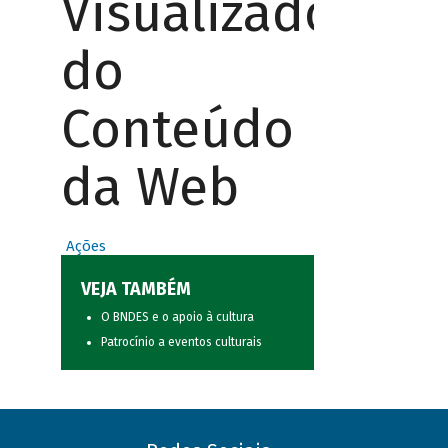
Visualizador
do
Conteúdo
da Web
Ações
VEJA TAMBÉM
O BNDES e o apoio à cultura
Patrocínio a eventos culturais