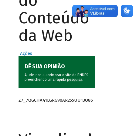
do
Conteúdo
da Web
Ações
DÊ SUA OPINIÃO
Ajude-nos a aprimorar o site do BNDES
preenchendo uma rápida
pesquisa
.
Z7_7QGCHA41LGRG90AR255UU13O86